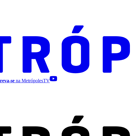
reva-se
na MetrópolesTV