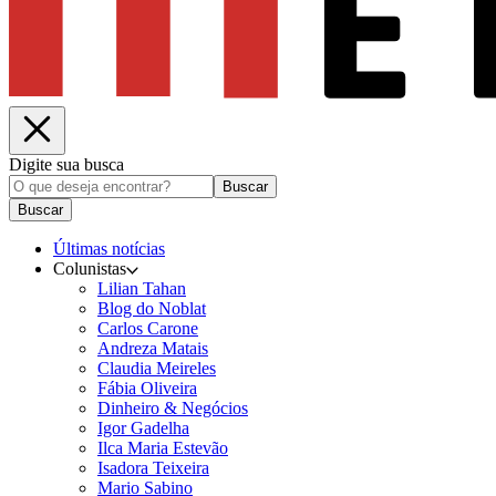
Digite sua busca
Buscar
Buscar
Últimas notícias
Colunistas
Lilian Tahan
Blog do Noblat
Carlos Carone
Andreza Matais
Claudia Meireles
Fábia Oliveira
Dinheiro & Negócios
Igor Gadelha
Ilca Maria Estevão
Isadora Teixeira
Mario Sabino