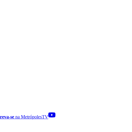
reva-se
na MetrópolesTV