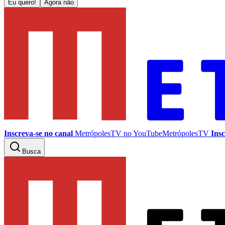
Eu quero!
Agora não
Inscreva-se no canal
MetrópolesTV no
YouTube
MetrópolesTV
Insc
Busca