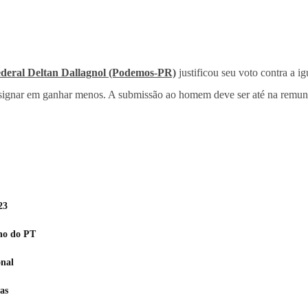
ederal Deltan Dallagnol (Podemos-PR)
justificou seu voto contra a i
esignar em ganhar menos. A submissão ao homem deve ser até na remune
23
rno do PT
onal
as