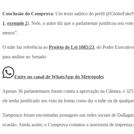
Conclusão do Comprova
: Um texto satírico do perfil @GloboFakeN
1
,
exemplo 2
). Nele, o autor diz que o parlamentar justificou seu v
menos”.
O tuíte faz referência ao
Projeto de Lei 1085/23
, do Poder Executivo
para análise no Senado.
Entre no canal de WhatsApp
do
Metrópoles
Apenas 36 parlamentares foram contra a aprovação na Câmara, e 325 f
ele tenha justificado seu voto da forma como diz o tuíte ou de qualque
Tampouco foram encontradas postagens nas redes sociais de Dallagnol 
ocasião. Ainda assim, o Comprova contatou a assessoria de imprensa