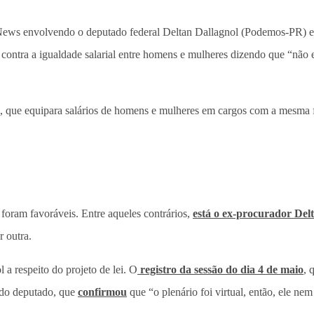
ews envolvendo o deputado federal Deltan Dallagnol (Podemos-PR) est
oto contra a igualdade salarial entre homens e mulheres dizendo que “nã
, que equipara salários de homens e mulheres em cargos com a mesma f
oram favoráveis. Entre aqueles contrários,
está o ex-procurador Del
r outra.
a respeito do projeto de lei. O
registro da sessão do dia 4 de maio
, 
 do deputado, que
confirmou
que “o plenário foi virtual, então, ele nem