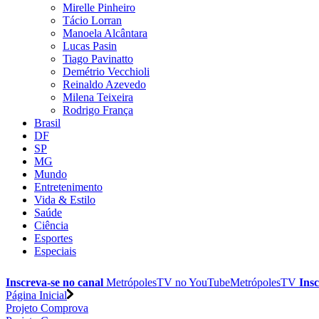
Mirelle Pinheiro
Tácio Lorran
Manoela Alcântara
Lucas Pasin
Tiago Pavinatto
Demétrio Vecchioli
Reinaldo Azevedo
Milena Teixeira
Rodrigo França
Brasil
DF
SP
MG
Mundo
Entretenimento
Vida & Estilo
Saúde
Ciência
Esportes
Especiais
Inscreva-se no canal
MetrópolesTV no
YouTube
MetrópolesTV
Insc
Página Inicial
Projeto Comprova