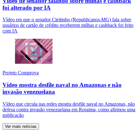
Vídeo de senador falando sobre milhas e cashback
foi alterado por IA
Vídeo em que o senador Cleitinho (Republicanos-MG) fala sobre
usuários de cartão de crédito receberem milhas e cashback foi feito
com IA
Projeto Comprova
Vídeo mostra desfile naval no Amazonas e não
invasão venezuelana
Vídeo que circula nas redes mostra desfile naval no Amazonas, não
defesa contra invasão venezuelana em Roraima, como afirmou uma
publicação
Ver mais notícias