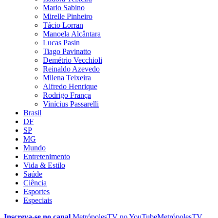
Mario Sabino
Mirelle Pinheiro
Tácio Lorran
Manoela Alcântara
Lucas Pasin
Tiago Pavinatto
Demétrio Vecchioli
Reinaldo Azevedo
Milena Teixeira
Alfredo Henrique
Rodrigo França
Vinícius Passarelli
Brasil
DF
SP
MG
Mundo
Entretenimento
Vida & Estilo
Saúde
Ciência
Esportes
Especiais
Inscreva-se no canal
MetrópolesTV no
YouTube
MetrópolesTV