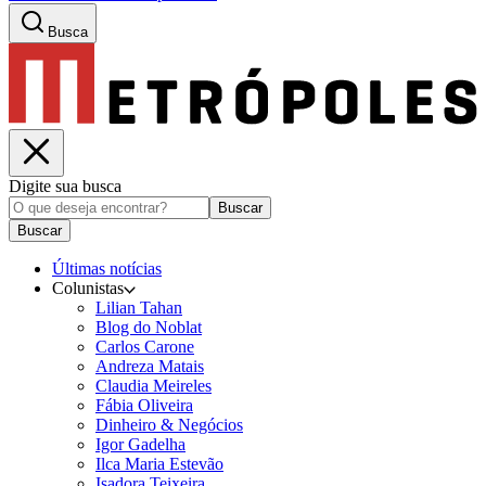
Busca
Digite sua busca
Buscar
Buscar
Últimas notícias
Colunistas
Lilian Tahan
Blog do Noblat
Carlos Carone
Andreza Matais
Claudia Meireles
Fábia Oliveira
Dinheiro & Negócios
Igor Gadelha
Ilca Maria Estevão
Isadora Teixeira