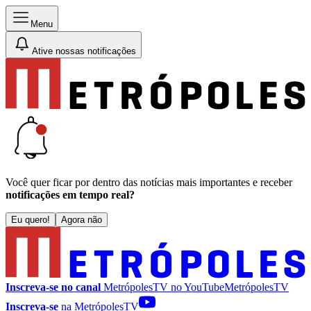
Menu
Ative nossas notificações
Você quer ficar por dentro das notícias mais importantes e receber
notificações em tempo real?
Eu quero!
Agora não
Inscreva-se no canal
MetrópolesTV no
YouTube
MetrópolesTV
Inscreva-se
na MetrópolesTV