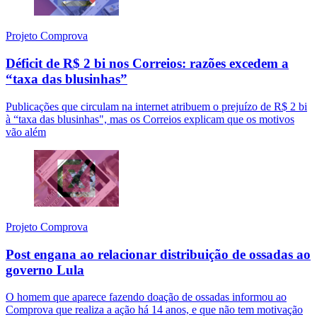
Projeto Comprova
Déficit de R$ 2 bi nos Correios: razões excedem a
“taxa das blusinhas”
Publicações que circulam na internet atribuem o prejuízo de R$ 2 bi
à “taxa das blusinhas", mas os Correios explicam que os motivos
vão além
Projeto Comprova
Post engana ao relacionar distribuição de ossadas ao
governo Lula
O homem que aparece fazendo doação de ossadas informou ao
Comprova que realiza a ação há 14 anos, e que não tem motivação