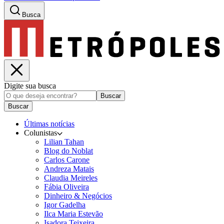
Busca
Digite sua busca
Buscar
Buscar
Últimas notícias
Colunistas
Lilian Tahan
Blog do Noblat
Carlos Carone
Andreza Matais
Claudia Meireles
Fábia Oliveira
Dinheiro & Negócios
Igor Gadelha
Ilca Maria Estevão
Isadora Teixeira