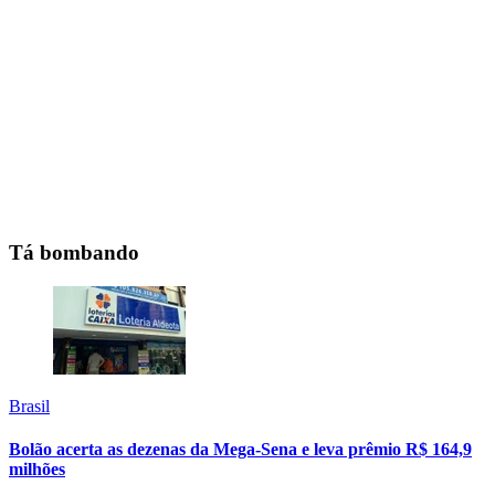
Tá bombando
Brasil
Bolão acerta as dezenas da Mega-Sena e leva prêmio R$ 164,9
milhões