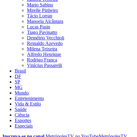
Mario Sabino
Mirelle Pinheiro
Tácio Lorran
Manoela Alcântara
Lucas Pasin
Tiago Pavinatto
Demétrio Vecchioli
Reinaldo Azevedo
Milena Teixeira
Alfredo Henrique
Rodrigo França
Vinícius Passarelli
Brasil
DF
SP
MG
Mundo
Entretenimento
Vida & Estilo
Saúde
Ciência
Esportes
Especiais
Inscreva-se no canal
MetrópolesTV no
YouTube
MetrópolesTV