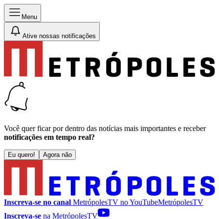
Menu
Ative nossas notificações
Você quer ficar por dentro das notícias mais importantes e receber
notificações em tempo real?
Eu quero!
Agora não
Inscreva-se no canal
MetrópolesTV no
YouTube
MetrópolesTV
Inscreva-se
na MetrópolesTV