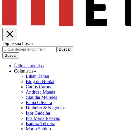
Digite sua busca
Buscar
Buscar
Últimas notícias
Colunistas
Lilian Tahan
Blog do Noblat
Carlos Carone
Andreza Matais
Claudia Meireles
Fábia Oliveira
Dinheiro & Negócios
Igor Gadelha
Ilca Maria Estevão
Isadora Teixeira
Mario Sabino