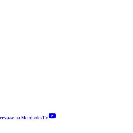
reva-se
na MetrópolesTV