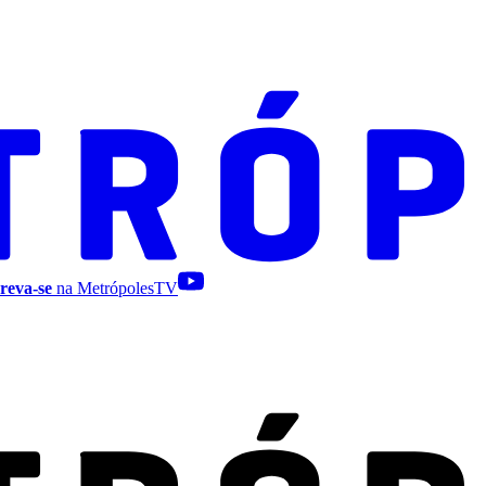
reva-se
na MetrópolesTV