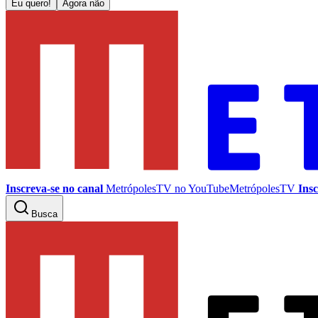
Eu quero!
Agora não
Inscreva-se no canal
MetrópolesTV no
YouTube
MetrópolesTV
Insc
Busca