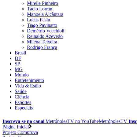
Mirelle Pinheiro
Tácio Lorran
Manoela Alcântara
Lucas Pasin
Tiago Pavinatto
Demétrio Vecchioli
Reinaldo Azevedo
Milena Teixeira
Rodrigo França
Brasil
DF
SP
MG
Mundo
Entretenimento
Vida & Estilo
Saúde
Ciência
Esportes
Especiais
Inscreva-se no canal
MetrópolesTV no
YouTube
MetrópolesTV
Insc
Página Inicial
Projeto Comprova