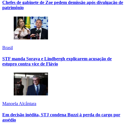
Chefes de gabinete de Zoe pedem demissão após divulgação de
patrimônio
Brasil
STF manda Soraya e Lindbergh explicarem acusação de
estupro contra vice de Flávio
Manoela Alcântara
Em decisão inédita, STJ condena Buzzi à perda do cargo por
assédio