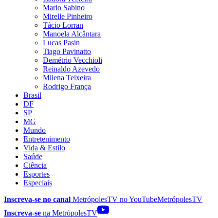
Mario Sabino
Mirelle Pinheiro
Tácio Lorran
Manoela Alcântara
Lucas Pasin
Tiago Pavinatto
Demétrio Vecchioli
Reinaldo Azevedo
Milena Teixeira
Rodrigo França
Brasil
DF
SP
MG
Mundo
Entretenimento
Vida & Estilo
Saúde
Ciência
Esportes
Especiais
Inscreva-se no canal
MetrópolesTV no
YouTube
MetrópolesTV
Inscreva-se
na MetrópolesTV