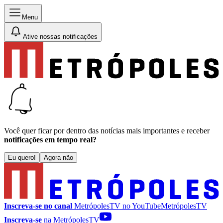
Menu
Ative nossas notificações
Você quer ficar por dentro das notícias mais importantes e receber
notificações em tempo real?
Eu quero!
Agora não
Inscreva-se no canal
MetrópolesTV no
YouTube
MetrópolesTV
Inscreva-se
na MetrópolesTV