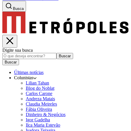
Busca
Digite sua busca
Buscar
Buscar
Últimas notícias
Colunistas
Lilian Tahan
Blog do Noblat
Carlos Carone
Andreza Matais
Claudia Meireles
Fábia Oliveira
Dinheiro & Negócios
Igor Gadelha
Ilca Maria Estevão
Isadora Teixeira