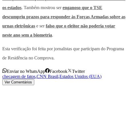
os estados
. Também mostrou ser
enganoso que o TSE
descumpriu prazos para responder às Forças Armadas sobre as
urnas eletrônicas
e ser
falso que o eleitor não poderia votar
neste ano sem a biometria
.
Esta verificação foi feita por jornalistas que participam do Programa
de Residência no Comprova.
Enviar no WhatsApp
Facebook
Twitter
checagem de fatos
,
CNN Brasil
,
Estados Unidos (EUA)
Ver Comentários