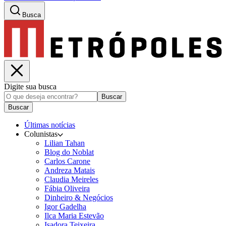
Busca
Digite sua busca
Buscar
Buscar
Últimas notícias
Colunistas
Lilian Tahan
Blog do Noblat
Carlos Carone
Andreza Matais
Claudia Meireles
Fábia Oliveira
Dinheiro & Negócios
Igor Gadelha
Ilca Maria Estevão
Isadora Teixeira