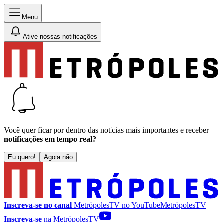
Menu
Ative nossas notificações
Você quer ficar por dentro das notícias mais importantes e receber
notificações em tempo real?
Eu quero!
Agora não
Inscreva-se no canal
MetrópolesTV no
YouTube
MetrópolesTV
Inscreva-se
na MetrópolesTV