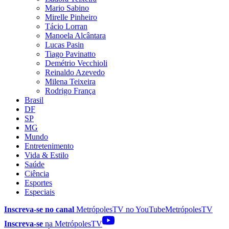
Mario Sabino
Mirelle Pinheiro
Tácio Lorran
Manoela Alcântara
Lucas Pasin
Tiago Pavinatto
Demétrio Vecchioli
Reinaldo Azevedo
Milena Teixeira
Rodrigo França
Brasil
DF
SP
MG
Mundo
Entretenimento
Vida & Estilo
Saúde
Ciência
Esportes
Especiais
Inscreva-se no canal
MetrópolesTV no
YouTube
MetrópolesTV
Inscreva-se
na MetrópolesTV