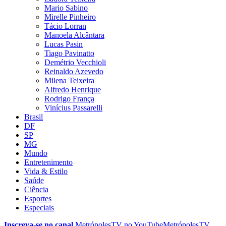
Mario Sabino
Mirelle Pinheiro
Tácio Lorran
Manoela Alcântara
Lucas Pasin
Tiago Pavinatto
Demétrio Vecchioli
Reinaldo Azevedo
Milena Teixeira
Alfredo Henrique
Rodrigo França
Vinícius Passarelli
Brasil
DF
SP
MG
Mundo
Entretenimento
Vida & Estilo
Saúde
Ciência
Esportes
Especiais
Inscreva-se no canal
MetrópolesTV no
YouTube
MetrópolesTV