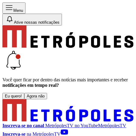
Menu
Ative nossas notificações
Você quer ficar por dentro das notícias mais importantes e receber
notificações em tempo real?
Eu quero!
Agora não
Inscreva-se no canal
MetrópolesTV no
YouTube
MetrópolesTV
Inscreva-se
na MetrópolesTV