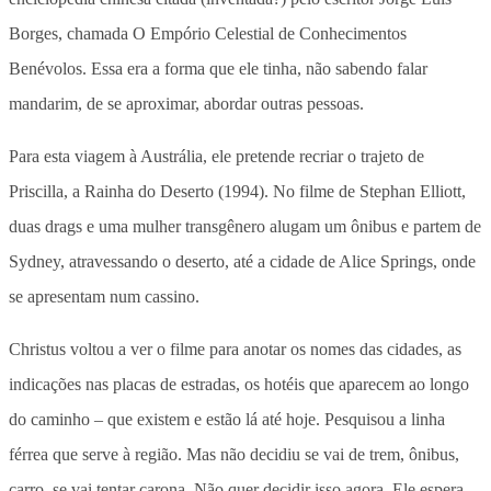
Borges, chamada O Empório Celestial de Conhecimentos
Benévolos. Essa era a forma que ele tinha, não sabendo falar
mandarim, de se aproximar, abordar outras pessoas.
Para esta viagem à Austrália, ele pretende recriar o trajeto de
Priscilla, a Rainha do Deserto (1994). No filme de Stephan Elliott,
duas drags e uma mulher transgênero alugam um ônibus e partem de
Sydney, atravessando o deserto, até a cidade de Alice Springs, onde
se apresentam num cassino.
Christus voltou a ver o filme para anotar os nomes das cidades, as
indicações nas placas de estradas, os hotéis que aparecem ao longo
do caminho – que existem e estão lá até hoje. Pesquisou a linha
férrea que serve à região. Mas não decidiu se vai de trem, ônibus,
carro, se vai tentar carona. Não quer decidir isso agora. Ele espera