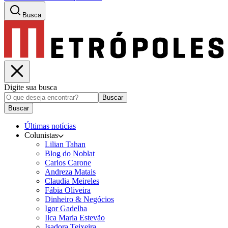
Busca
Digite sua busca
Buscar
Buscar
Últimas notícias
Colunistas
Lilian Tahan
Blog do Noblat
Carlos Carone
Andreza Matais
Claudia Meireles
Fábia Oliveira
Dinheiro & Negócios
Igor Gadelha
Ilca Maria Estevão
Isadora Teixeira