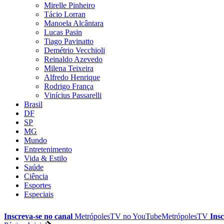
Mirelle Pinheiro
Tácio Lorran
Manoela Alcântara
Lucas Pasin
Tiago Pavinatto
Demétrio Vecchioli
Reinaldo Azevedo
Milena Teixeira
Alfredo Henrique
Rodrigo França
Vinícius Passarelli
Brasil
DF
SP
MG
Mundo
Entretenimento
Vida & Estilo
Saúde
Ciência
Esportes
Especiais
Inscreva-se no canal
MetrópolesTV no
YouTube
MetrópolesTV
Insc