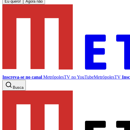
Eu quero!
Agora não
Inscreva-se no canal
MetrópolesTV no
YouTube
MetrópolesTV
Insc
Busca