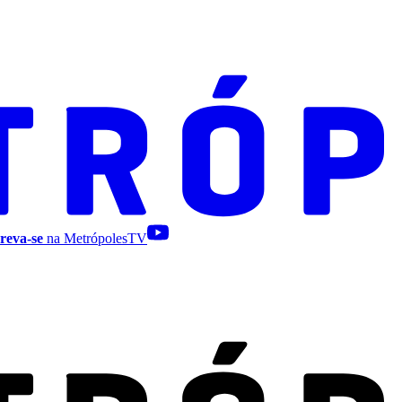
reva-se
na MetrópolesTV