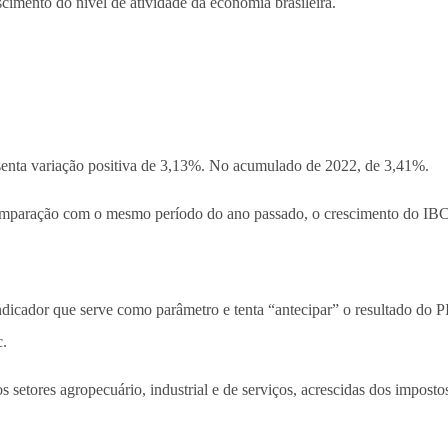
imento do nível de atividade da economia brasileira.
enta variação positiva de 3,13%. No acumulado de 2022, de 3,41%.
 comparação com o mesmo período do ano passado, o crescimento do IB
icador que serve como parâmetro e tenta “antecipar” o resultado do P
c.
setores agropecuário, industrial e de serviços, acrescidas dos impostos