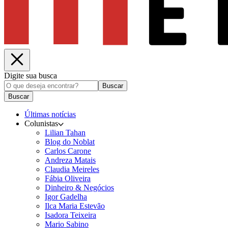
Digite sua busca
Buscar
Buscar
Últimas notícias
Colunistas
Lilian Tahan
Blog do Noblat
Carlos Carone
Andreza Matais
Claudia Meireles
Fábia Oliveira
Dinheiro & Negócios
Igor Gadelha
Ilca Maria Estevão
Isadora Teixeira
Mario Sabino