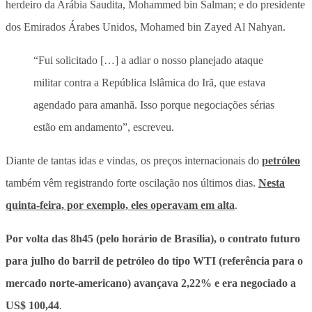
herdeiro da Arábia Saudita, Mohammed bin Salman; e do presidente
dos Emirados Árabes Unidos, Mohamed bin Zayed Al Nahyan.
“Fui solicitado […] a adiar o nosso planejado ataque
militar contra a República Islâmica do Irã, que estava
agendado para amanhã. Isso porque negociações sérias
estão em andamento”, escreveu.
Diante de tantas idas e vindas, os preços internacionais do
petróleo
também vêm registrando forte oscilação nos últimos dias
.
Nesta
quinta-feira, por exemplo, eles operavam em alta
.
Por volta das 8h45 (pelo horário de Brasília), o contrato futuro
para julho do barril de petróleo do tipo WTI (referência para o
mercado norte-americano) avançava 2,22% e era negociado a
US$ 100,44
.