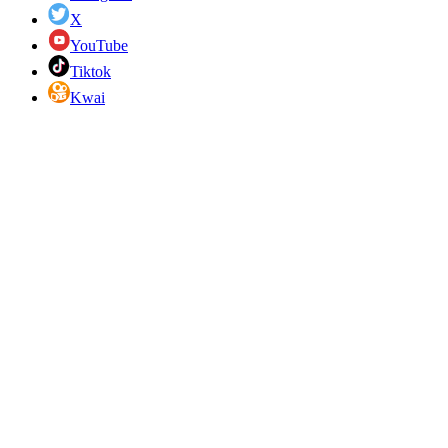
X
YouTube
Tiktok
Kwai