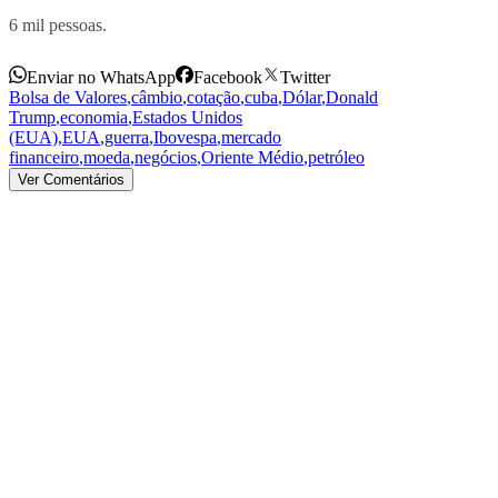
6 mil pessoas.
Enviar no WhatsApp
Facebook
Twitter
Bolsa de Valores
,
câmbio
,
cotação
,
cuba
,
Dólar
,
Donald
Trump
,
economia
,
Estados Unidos
(EUA)
,
EUA
,
guerra
,
Ibovespa
,
mercado
financeiro
,
moeda
,
negócios
,
Oriente Médio
,
petróleo
Ver Comentários