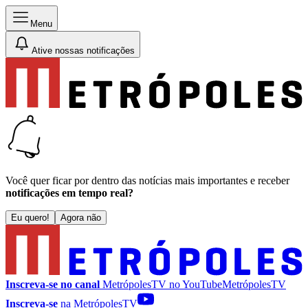
Menu
Ative nossas notificações
Você quer ficar por dentro das notícias mais importantes e receber
notificações em tempo real?
Eu quero!
Agora não
Inscreva-se no canal
MetrópolesTV no
YouTube
MetrópolesTV
Inscreva-se
na MetrópolesTV