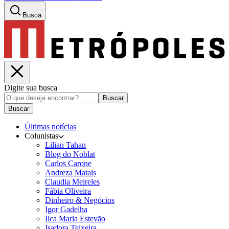
Busca
Digite sua busca
Buscar
Buscar
Últimas notícias
Colunistas
Lilian Tahan
Blog do Noblat
Carlos Carone
Andreza Matais
Claudia Meireles
Fábia Oliveira
Dinheiro & Negócios
Igor Gadelha
Ilca Maria Estevão
Isadora Teixeira