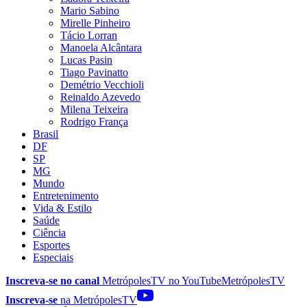
Mario Sabino
Mirelle Pinheiro
Tácio Lorran
Manoela Alcântara
Lucas Pasin
Tiago Pavinatto
Demétrio Vecchioli
Reinaldo Azevedo
Milena Teixeira
Rodrigo França
Brasil
DF
SP
MG
Mundo
Entretenimento
Vida & Estilo
Saúde
Ciência
Esportes
Especiais
Inscreva-se no canal
MetrópolesTV no
YouTube
MetrópolesTV
Inscreva-se
na MetrópolesTV