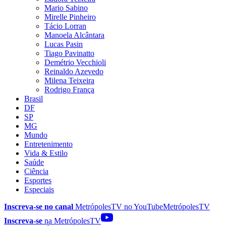
Mario Sabino
Mirelle Pinheiro
Tácio Lorran
Manoela Alcântara
Lucas Pasin
Tiago Pavinatto
Demétrio Vecchioli
Reinaldo Azevedo
Milena Teixeira
Rodrigo França
Brasil
DF
SP
MG
Mundo
Entretenimento
Vida & Estilo
Saúde
Ciência
Esportes
Especiais
Inscreva-se no canal
MetrópolesTV no
YouTube
MetrópolesTV
Inscreva-se
na MetrópolesTV