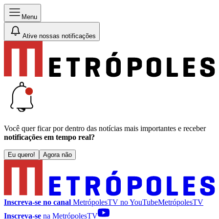
Menu
Ative nossas notificações
Você quer ficar por dentro das notícias mais importantes e receber
notificações em tempo real?
Eu quero!
Agora não
Inscreva-se no canal
MetrópolesTV no
YouTube
MetrópolesTV
Inscreva-se
na MetrópolesTV