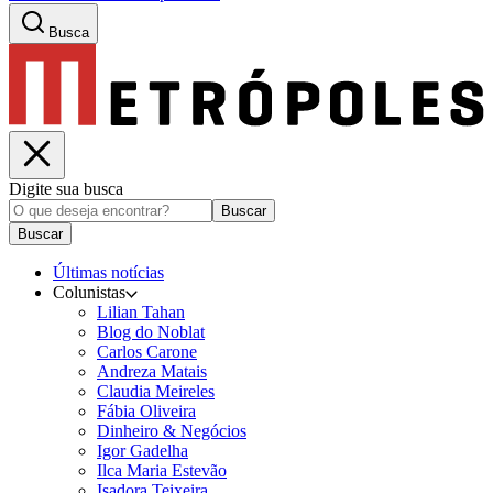
Busca
Digite sua busca
Buscar
Buscar
Últimas notícias
Colunistas
Lilian Tahan
Blog do Noblat
Carlos Carone
Andreza Matais
Claudia Meireles
Fábia Oliveira
Dinheiro & Negócios
Igor Gadelha
Ilca Maria Estevão
Isadora Teixeira