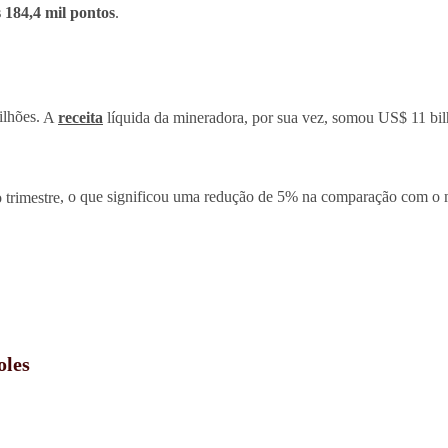
 184,4 mil pontos
.
ilhões.
A
receita
líquida da mineradora, por sua vez, somou US$ 11 bi
 trimestre
, o que significou uma redução de 5% na comparação com o
oles