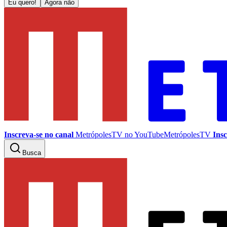
Eu quero!
Agora não
Inscreva-se no canal
MetrópolesTV no
YouTube
MetrópolesTV
Insc
Busca