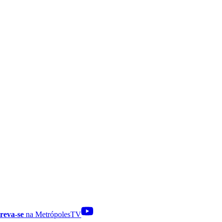
reva-se
na MetrópolesTV