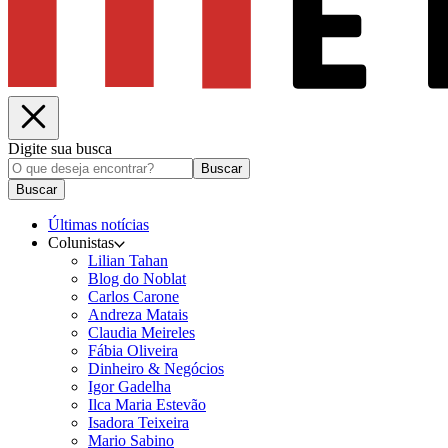
Digite sua busca
Buscar
Buscar
Últimas notícias
Colunistas
Lilian Tahan
Blog do Noblat
Carlos Carone
Andreza Matais
Claudia Meireles
Fábia Oliveira
Dinheiro & Negócios
Igor Gadelha
Ilca Maria Estevão
Isadora Teixeira
Mario Sabino