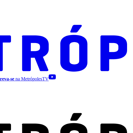
reva-se
na MetrópolesTV