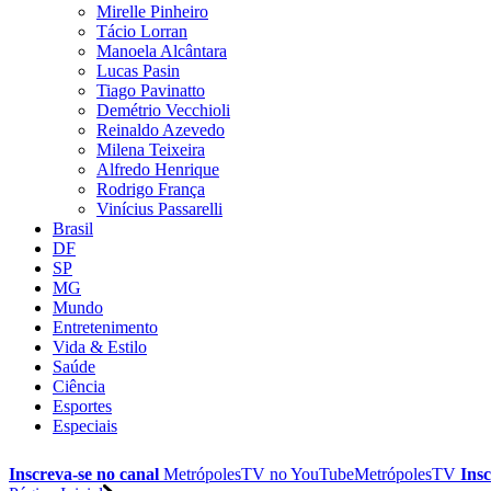
Mirelle Pinheiro
Tácio Lorran
Manoela Alcântara
Lucas Pasin
Tiago Pavinatto
Demétrio Vecchioli
Reinaldo Azevedo
Milena Teixeira
Alfredo Henrique
Rodrigo França
Vinícius Passarelli
Brasil
DF
SP
MG
Mundo
Entretenimento
Vida & Estilo
Saúde
Ciência
Esportes
Especiais
Inscreva-se no canal
MetrópolesTV no
YouTube
MetrópolesTV
Insc