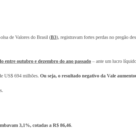
olsa de Valores do Brasil (
B3
), registravam fortes perdas no pregão des
odo entre outubro e dezembro do ano passado
– ante um lucro líquido
o de US$ 694 milhões.
Ou seja, o resultado negativo da Vale aument
s.
e tombavam 3,1%, cotadas a R$ 86,46
.