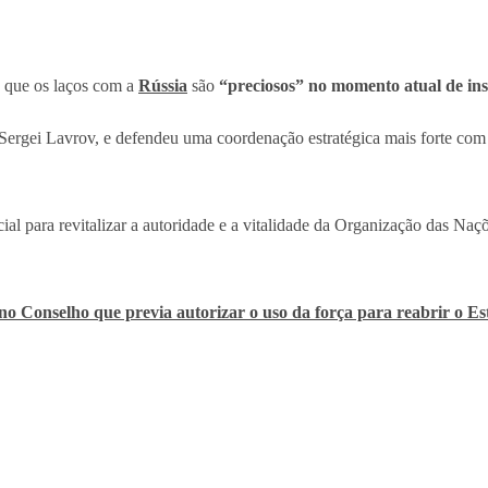
4) que os laços com a
Rússia
são
“preciosos”
no momento atual de ins
ergei Lavrov, e defendeu uma coordenação estratégica mais forte com a 
ncial para revitalizar a autoridade e a vitalidade da Organização das 
o Conselho que previa autorizar o uso da força para reabrir o E