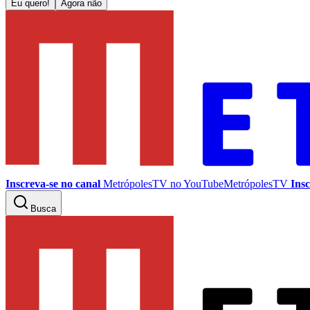
Eu quero!
Agora não
Inscreva-se no canal
MetrópolesTV no
YouTube
MetrópolesTV
Insc
Busca