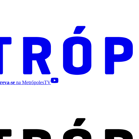
reva-se
na MetrópolesTV