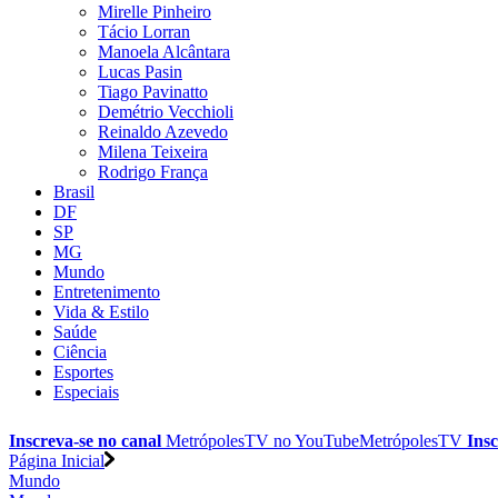
Mirelle Pinheiro
Tácio Lorran
Manoela Alcântara
Lucas Pasin
Tiago Pavinatto
Demétrio Vecchioli
Reinaldo Azevedo
Milena Teixeira
Rodrigo França
Brasil
DF
SP
MG
Mundo
Entretenimento
Vida & Estilo
Saúde
Ciência
Esportes
Especiais
Inscreva-se no canal
MetrópolesTV no
YouTube
MetrópolesTV
Insc
Página Inicial
Mundo