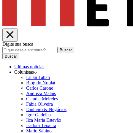
Digite sua busca
Buscar
Buscar
Últimas notícias
Colunistas
Lilian Tahan
Blog do Noblat
Carlos Carone
Andreza Matais
Claudia Meireles
Fábia Oliveira
Dinheiro & Negócios
Igor Gadelha
Ilca Maria Estevão
Isadora Teixeira
Mario Sabino