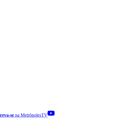
reva-se
na MetrópolesTV