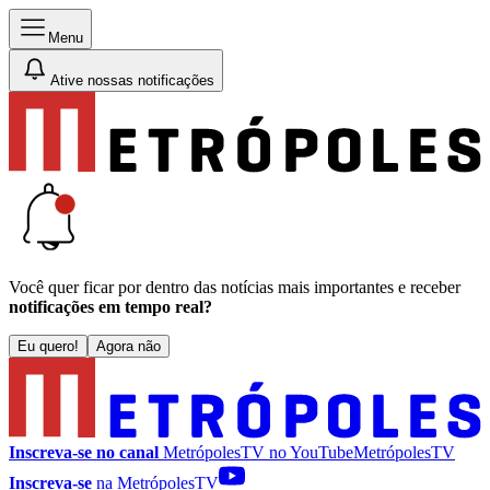
Menu
Ative nossas notificações
Você quer ficar por dentro das notícias mais importantes e receber
notificações em tempo real?
Eu quero!
Agora não
Inscreva-se no canal
MetrópolesTV no
YouTube
MetrópolesTV
Inscreva-se
na MetrópolesTV