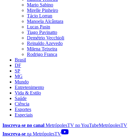
Mario Sabino
Mirelle Pinheiro
Tácio Lorran
Manoela Alcântara
Lucas Pasin
Tiago Pavinatto
Demétrio Vecchioli
Reinaldo Azevedo
Milena Teixeira
Rodrigo França
Brasil
DF
SP
MG
Mundo
Entretenimento
Vida & Estilo
Saúde
Ciência
Esportes
Especiais
Inscreva-se no canal
MetrópolesTV no
YouTube
MetrópolesTV
Inscreva-se
na MetrópolesTV