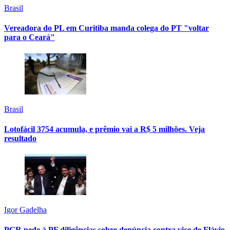
Brasil
Vereadora do PL em Curitiba manda colega do PT "voltar
para o Ceará"
Brasil
Lotofácil 3754 acumula, e prêmio vai a R$ 5 milhões. Veja
resultado
Igor Gadelha
PGR pede à PF diligências sobre denúncia contra vice de Flávio