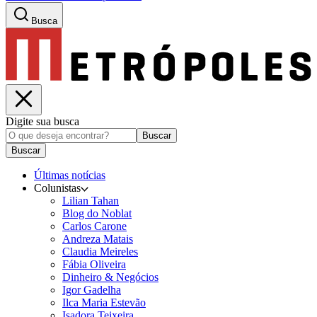
Busca
Digite sua busca
Buscar
Buscar
Últimas notícias
Colunistas
Lilian Tahan
Blog do Noblat
Carlos Carone
Andreza Matais
Claudia Meireles
Fábia Oliveira
Dinheiro & Negócios
Igor Gadelha
Ilca Maria Estevão
Isadora Teixeira