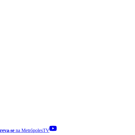
reva-se
na MetrópolesTV