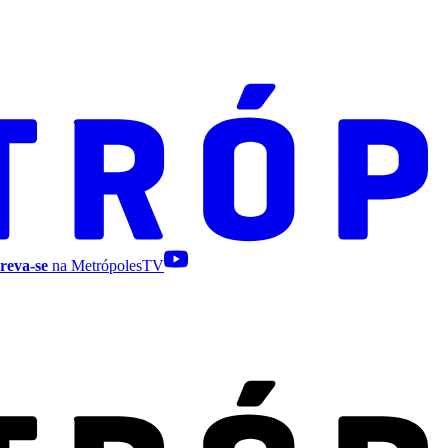
reva-se
na MetrópolesTV