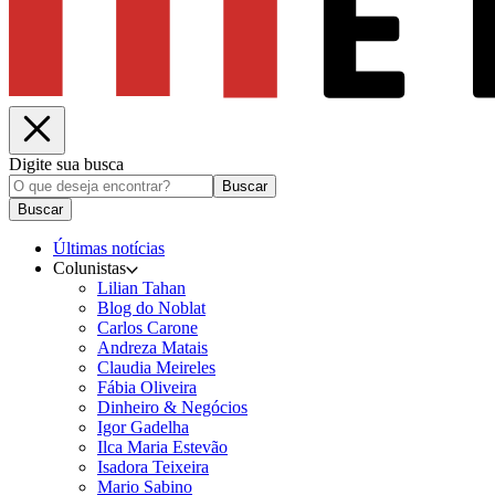
Digite sua busca
Buscar
Buscar
Últimas notícias
Colunistas
Lilian Tahan
Blog do Noblat
Carlos Carone
Andreza Matais
Claudia Meireles
Fábia Oliveira
Dinheiro & Negócios
Igor Gadelha
Ilca Maria Estevão
Isadora Teixeira
Mario Sabino