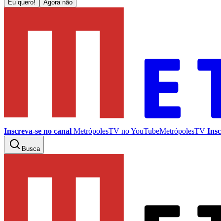
Eu quero!
Agora não
Inscreva-se no canal
MetrópolesTV no
YouTube
MetrópolesTV
Insc
Busca