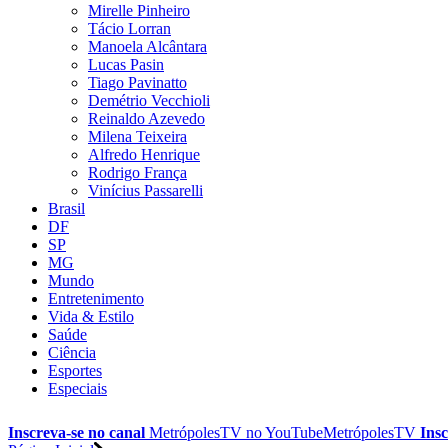
Mirelle Pinheiro
Tácio Lorran
Manoela Alcântara
Lucas Pasin
Tiago Pavinatto
Demétrio Vecchioli
Reinaldo Azevedo
Milena Teixeira
Alfredo Henrique
Rodrigo França
Vinícius Passarelli
Brasil
DF
SP
MG
Mundo
Entretenimento
Vida & Estilo
Saúde
Ciência
Esportes
Especiais
Inscreva-se no canal
MetrópolesTV no
YouTube
MetrópolesTV
Insc