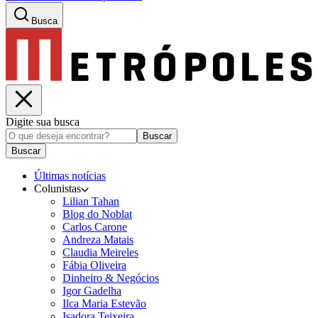
Busca
Digite sua busca
Buscar
Buscar
Últimas notícias
Colunistas
Lilian Tahan
Blog do Noblat
Carlos Carone
Andreza Matais
Claudia Meireles
Fábia Oliveira
Dinheiro & Negócios
Igor Gadelha
Ilca Maria Estevão
Isadora Teixeira