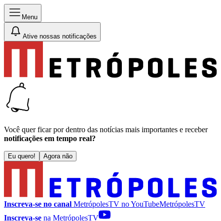
Menu
Ative nossas notificações
Você quer ficar por dentro das notícias mais importantes e receber
notificações em tempo real?
Eu quero!
Agora não
Inscreva-se no canal
MetrópolesTV no
YouTube
MetrópolesTV
Inscreva-se
na MetrópolesTV