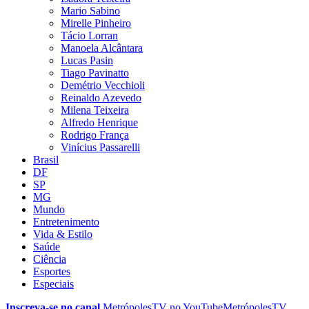
Mario Sabino
Mirelle Pinheiro
Tácio Lorran
Manoela Alcântara
Lucas Pasin
Tiago Pavinatto
Demétrio Vecchioli
Reinaldo Azevedo
Milena Teixeira
Alfredo Henrique
Rodrigo França
Vinícius Passarelli
Brasil
DF
SP
MG
Mundo
Entretenimento
Vida & Estilo
Saúde
Ciência
Esportes
Especiais
Inscreva-se no canal
MetrópolesTV no
YouTube
MetrópolesTV