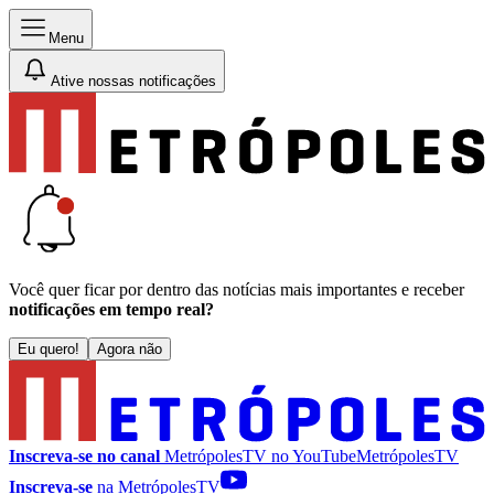
Menu
Ative nossas notificações
Você quer ficar por dentro das notícias mais importantes e receber
notificações em tempo real?
Eu quero!
Agora não
Inscreva-se no canal
MetrópolesTV no
YouTube
MetrópolesTV
Inscreva-se
na MetrópolesTV