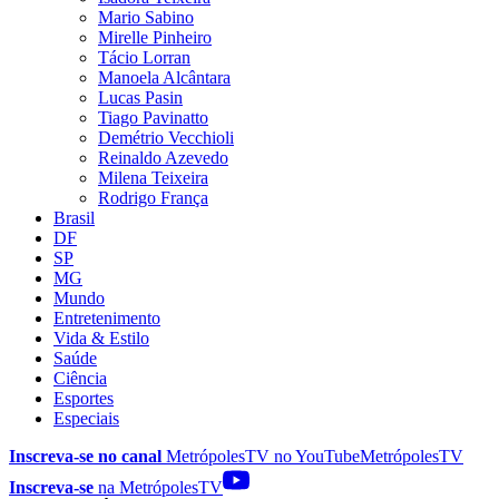
Mario Sabino
Mirelle Pinheiro
Tácio Lorran
Manoela Alcântara
Lucas Pasin
Tiago Pavinatto
Demétrio Vecchioli
Reinaldo Azevedo
Milena Teixeira
Rodrigo França
Brasil
DF
SP
MG
Mundo
Entretenimento
Vida & Estilo
Saúde
Ciência
Esportes
Especiais
Inscreva-se no canal
MetrópolesTV no
YouTube
MetrópolesTV
Inscreva-se
na MetrópolesTV