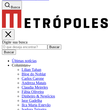
Busca
Digite sua busca
Buscar
Buscar
Últimas notícias
Colunistas
Lilian Tahan
Blog do Noblat
Carlos Carone
Andreza Matais
Claudia Meireles
Fábia Oliveira
Dinheiro & Negócios
Igor Gadelha
Ilca Maria Estevão
Isadora Teixeira