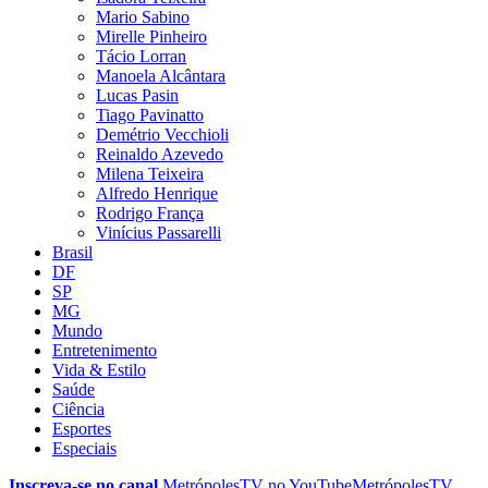
Mario Sabino
Mirelle Pinheiro
Tácio Lorran
Manoela Alcântara
Lucas Pasin
Tiago Pavinatto
Demétrio Vecchioli
Reinaldo Azevedo
Milena Teixeira
Alfredo Henrique
Rodrigo França
Vinícius Passarelli
Brasil
DF
SP
MG
Mundo
Entretenimento
Vida & Estilo
Saúde
Ciência
Esportes
Especiais
Inscreva-se no canal
MetrópolesTV no
YouTube
MetrópolesTV