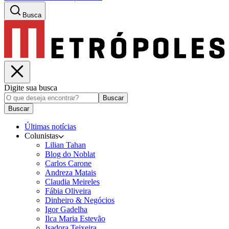
Busca
Digite sua busca
Buscar
Buscar
Últimas notícias
Colunistas
Lilian Tahan
Blog do Noblat
Carlos Carone
Andreza Matais
Claudia Meireles
Fábia Oliveira
Dinheiro & Negócios
Igor Gadelha
Ilca Maria Estevão
Isadora Teixeira