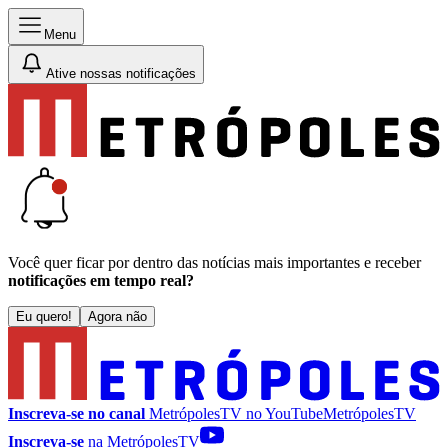
Menu
Ative nossas notificações
Você quer ficar por dentro das notícias mais importantes e receber
notificações em tempo real?
Eu quero!
Agora não
Inscreva-se no canal
MetrópolesTV no
YouTube
MetrópolesTV
Inscreva-se
na MetrópolesTV