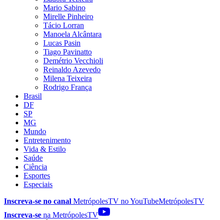
Mario Sabino
Mirelle Pinheiro
Tácio Lorran
Manoela Alcântara
Lucas Pasin
Tiago Pavinatto
Demétrio Vecchioli
Reinaldo Azevedo
Milena Teixeira
Rodrigo França
Brasil
DF
SP
MG
Mundo
Entretenimento
Vida & Estilo
Saúde
Ciência
Esportes
Especiais
Inscreva-se no canal
MetrópolesTV no
YouTube
MetrópolesTV
Inscreva-se
na MetrópolesTV