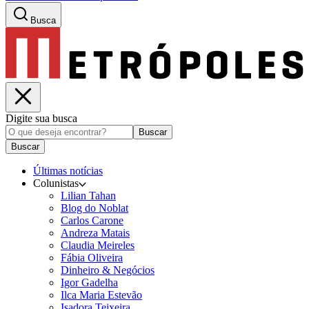
Busca
Digite sua busca
Buscar
Buscar
Últimas notícias
Colunistas
Lilian Tahan
Blog do Noblat
Carlos Carone
Andreza Matais
Claudia Meireles
Fábia Oliveira
Dinheiro & Negócios
Igor Gadelha
Ilca Maria Estevão
Isadora Teixeira