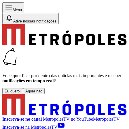
Menu
Ative nossas notificações
Você quer ficar por dentro das notícias mais importantes e receber
notificações em tempo real?
Eu quero!
Agora não
Inscreva-se no canal
MetrópolesTV no
YouTube
MetrópolesTV
Inscreva-se
na MetrópolesTV