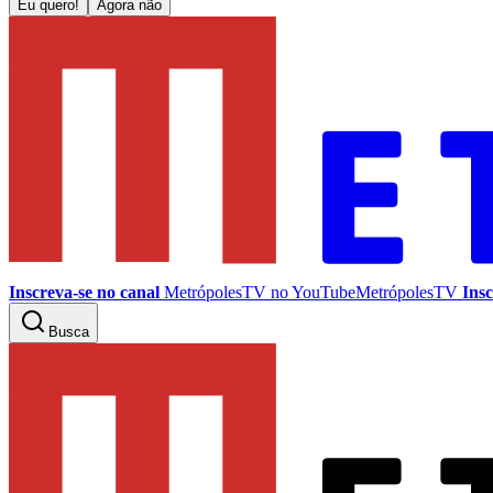
Eu quero!
Agora não
Inscreva-se no canal
MetrópolesTV no
YouTube
MetrópolesTV
Insc
Busca