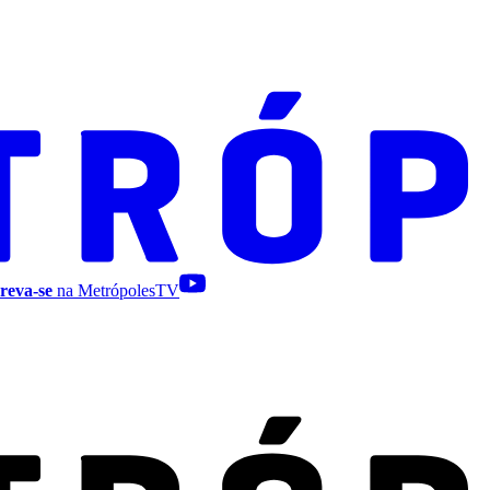
reva-se
na MetrópolesTV