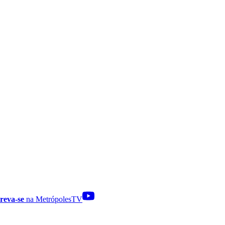
reva-se
na MetrópolesTV