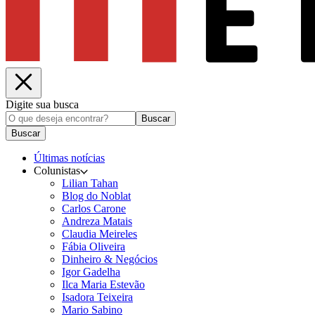
Digite sua busca
Buscar
Buscar
Últimas notícias
Colunistas
Lilian Tahan
Blog do Noblat
Carlos Carone
Andreza Matais
Claudia Meireles
Fábia Oliveira
Dinheiro & Negócios
Igor Gadelha
Ilca Maria Estevão
Isadora Teixeira
Mario Sabino