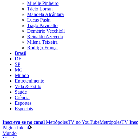
Mirelle Pinheiro
Tácio Lorran
Manoela Alcântara
Lucas Pasin
Tiago Pavinatto
Demétrio Vecchioli
Reinaldo Azevedo
Milena Teixeira
Rodrigo França
Brasil
DF
SP
MG
Mundo
Entretenimento
Vida & Estilo
Saúde
Ciência
Esportes
Especiais
Inscreva-se no canal
MetrópolesTV no
YouTube
MetrópolesTV
Insc
Página Inicial
Mundo