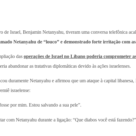
 de Israel, Benjamin Netanyahu, tiveram uma conversa telefônica acalo
mado Netanyahu de “louco” e demonstrado forte irritação com as a
mpliação das
operações de Israel no Líbano poderia comprometer as
ria abandonar as tratativas diplomáticas devido às ações israelenses.
icou duramente Netanyahu e afirmou que um ataque à capital libanesa, B
emiê israelense:
fosse por mim. Estou salvando a sua pele”.
tar com Netanyahu durante a ligação: “Que diabos você está fazendo?”