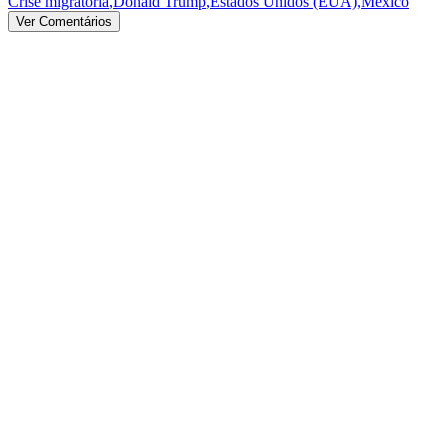
Crise migratória
,
Donald Trump
,
Estados Unidos (EUA)
,
México
Ver Comentários