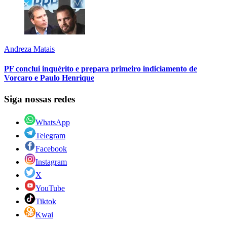
Andreza Matais
PF conclui inquérito e prepara primeiro indiciamento de
Vorcaro e Paulo Henrique
Siga nossas redes
WhatsApp
Telegram
Facebook
Instagram
X
YouTube
Tiktok
Kwai