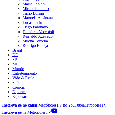
Mario Sabino
Mirelle Pinheiro
Tácio Lorran
Manoela Alcântara
Lucas Pasin
Tiago Pavinatto
Demétrio Vecchioli
Reinaldo Azevedo
Milena Teixeira
Rodrigo França
Brasil
DF
SP
MG
Mundo
Entretenimento
Vida & Estilo
Saúde
Ciência
Esportes
Especiais
Inscreva-se no canal
MetrópolesTV no
YouTube
MetrópolesTV
Inscreva-se
na MetrópolesTV