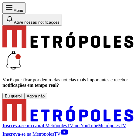
Menu
Ative nossas notificações
Você quer ficar por dentro das notícias mais importantes e receber
notificações em tempo real?
Eu quero!
Agora não
Inscreva-se no canal
MetrópolesTV no
YouTube
MetrópolesTV
Inscreva-se
na MetrópolesTV