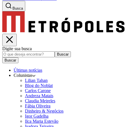
Busca
Digite sua busca
Buscar
Buscar
Últimas notícias
Colunistas
Lilian Tahan
Blog do Noblat
Carlos Carone
Andreza Matais
Claudia Meireles
Fábia Oliveira
Dinheiro & Negócios
Igor Gadelha
Ilca Maria Estevão
Isadora Teixeira