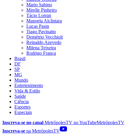
Mario Sabino
Mirelle Pinheiro
Tácio Lorran
Manoela Alcântara
Lucas Pasin
Tiago Pavinatto
Demétrio Vecchioli
Reinaldo Azevedo
Milena Teixeira
Rodrigo França
Brasil
DF
SP
MG
Mundo
Entretenimento
Vida & Estilo
Saúde
Ciência
Esportes
Especiais
Inscreva-se no canal
MetrópolesTV no
YouTube
MetrópolesTV
Inscreva-se
na MetrópolesTV