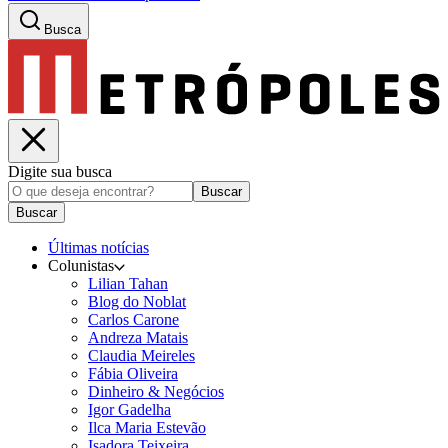
Busca
Digite sua busca
Buscar
Buscar
Últimas notícias
Colunistas
Lilian Tahan
Blog do Noblat
Carlos Carone
Andreza Matais
Claudia Meireles
Fábia Oliveira
Dinheiro & Negócios
Igor Gadelha
Ilca Maria Estevão
Isadora Teixeira