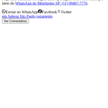
meio do
WhatsApp do Metrópoles SP: (11) 99467-7776
.
Enviar no WhatsApp
Facebook
Twitter
gás
,
Sabesp
,
São Paulo
,
vazamento
Ver Comentários