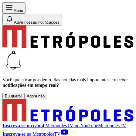
Menu
Ative nossas notificações
Você quer ficar por dentro das notícias mais importantes e receber
notificações em tempo real?
Eu quero!
Agora não
Inscreva-se no canal
MetrópolesTV no
YouTube
MetrópolesTV
Inscreva-se
na MetrópolesTV