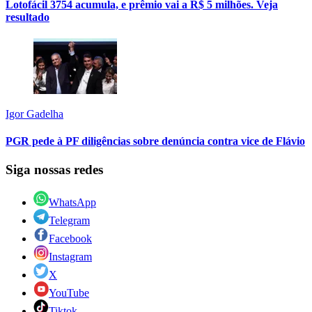
Lotofácil 3754 acumula, e prêmio vai a R$ 5 milhões. Veja
resultado
Igor Gadelha
PGR pede à PF diligências sobre denúncia contra vice de Flávio
Siga nossas redes
WhatsApp
Telegram
Facebook
Instagram
X
YouTube
Tiktok