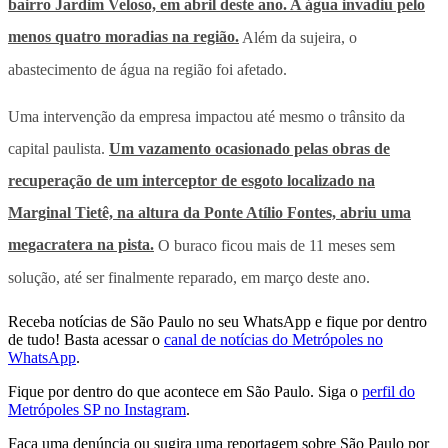
bairro Jardim Veloso, em abril deste ano. A água invadiu pelo
menos quatro moradias na região.
Além da sujeira, o
abastecimento de água na região foi afetado.
Uma intervenção da empresa impactou até mesmo o trânsito da
capital paulista.
Um vazamento ocasionado pelas obras de
recuperação de um interceptor de esgoto localizado na
Marginal Tietê, na altura da Ponte Atílio Fontes, abriu uma
megacratera na pista.
O buraco ficou mais de 11 meses sem
solução, até ser finalmente reparado, em março deste ano.
Receba notícias de São Paulo no seu WhatsApp e fique por dentro
de tudo! Basta acessar o
canal de notícias do Metrópoles no
WhatsApp
.
Fique por dentro do que acontece em São Paulo. Siga o
perfil do
Metrópoles SP no Instagram
.
Faça uma denúncia ou sugira uma reportagem sobre São Paulo por