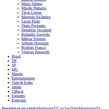
Mario Sabino
Mirelle Pinheiro
Tácio Lorran
Manoela Alcântara
Lucas Pasin
Tiago Pavinatto
Demétrio Vecchioli
Reinaldo Azevedo
Milena Teixeira
Alfredo Henrique
Rodrigo França
Vinícius Passarelli
Brasil
DF
SP
MG
Mundo
Entretenimento
Vida & Estilo
Saúde
Ciência
Esportes
Especiais
Inscreva-se no canal
MetrópolesTV no
YouTube
MetrópolesTV