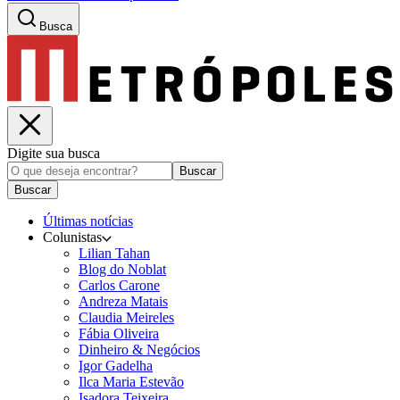
Busca
Digite sua busca
Buscar
Buscar
Últimas notícias
Colunistas
Lilian Tahan
Blog do Noblat
Carlos Carone
Andreza Matais
Claudia Meireles
Fábia Oliveira
Dinheiro & Negócios
Igor Gadelha
Ilca Maria Estevão
Isadora Teixeira