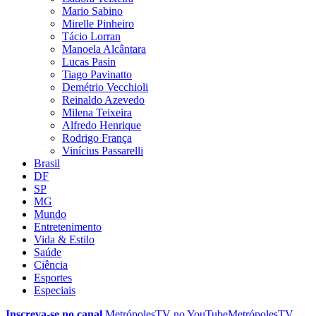
Mario Sabino
Mirelle Pinheiro
Tácio Lorran
Manoela Alcântara
Lucas Pasin
Tiago Pavinatto
Demétrio Vecchioli
Reinaldo Azevedo
Milena Teixeira
Alfredo Henrique
Rodrigo França
Vinícius Passarelli
Brasil
DF
SP
MG
Mundo
Entretenimento
Vida & Estilo
Saúde
Ciência
Esportes
Especiais
Inscreva-se no canal
MetrópolesTV no
YouTube
MetrópolesTV