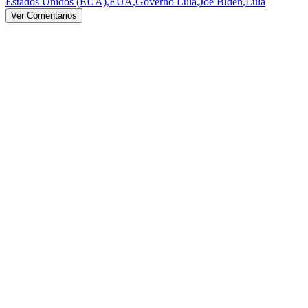
Estados Unidos (EUA)
,
EUA
,
Governo Lula
,
Joe Biden
,
Lula
Ver Comentários