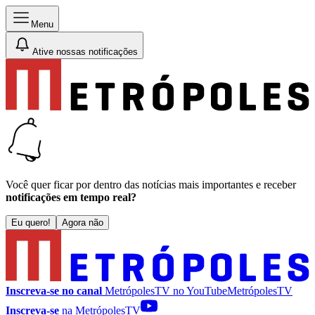
Menu
Ative nossas notificações
Você quer ficar por dentro das notícias mais importantes e receber
notificações em tempo real?
Eu quero!
Agora não
Inscreva-se no canal
MetrópolesTV no
YouTube
MetrópolesTV
Inscreva-se
na MetrópolesTV