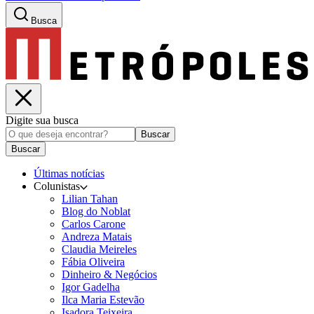
Busca
Digite sua busca
Buscar
Buscar
Últimas notícias
Colunistas
Lilian Tahan
Blog do Noblat
Carlos Carone
Andreza Matais
Claudia Meireles
Fábia Oliveira
Dinheiro & Negócios
Igor Gadelha
Ilca Maria Estevão
Isadora Teixeira