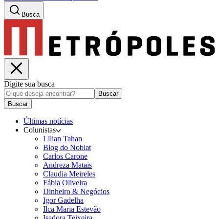
Busca
Digite sua busca
Buscar
Buscar
Últimas notícias
Colunistas
Lilian Tahan
Blog do Noblat
Carlos Carone
Andreza Matais
Claudia Meireles
Fábia Oliveira
Dinheiro & Negócios
Igor Gadelha
Ilca Maria Estevão
Isadora Teixeira