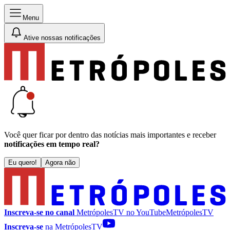
Menu
Ative nossas notificações
Você quer ficar por dentro das notícias mais importantes e receber
notificações em tempo real?
Eu quero!
Agora não
Inscreva-se no canal
MetrópolesTV no
YouTube
MetrópolesTV
Inscreva-se
na MetrópolesTV