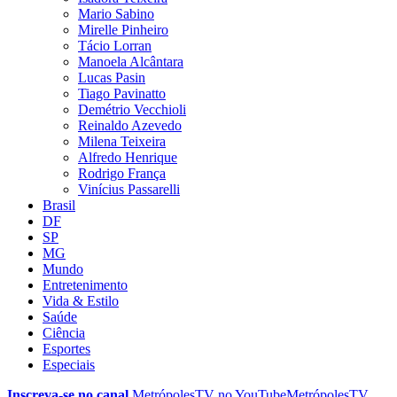
Mario Sabino
Mirelle Pinheiro
Tácio Lorran
Manoela Alcântara
Lucas Pasin
Tiago Pavinatto
Demétrio Vecchioli
Reinaldo Azevedo
Milena Teixeira
Alfredo Henrique
Rodrigo França
Vinícius Passarelli
Brasil
DF
SP
MG
Mundo
Entretenimento
Vida & Estilo
Saúde
Ciência
Esportes
Especiais
Inscreva-se no canal
MetrópolesTV no
YouTube
MetrópolesTV