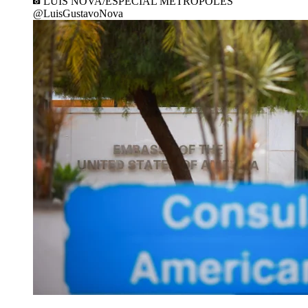
LUIS NOVA/ESPECIAL METRÓPOLES
@LuisGustavoNova