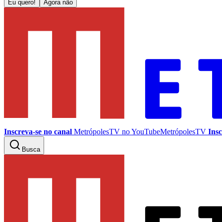
Eu quero!
Agora não
Inscreva-se no canal
MetrópolesTV no
YouTube
MetrópolesTV
Insc
Busca