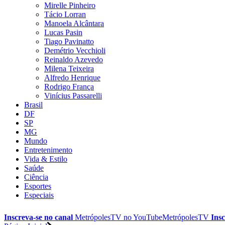
Mirelle Pinheiro
Tácio Lorran
Manoela Alcântara
Lucas Pasin
Tiago Pavinatto
Demétrio Vecchioli
Reinaldo Azevedo
Milena Teixeira
Alfredo Henrique
Rodrigo França
Vinícius Passarelli
Brasil
DF
SP
MG
Mundo
Entretenimento
Vida & Estilo
Saúde
Ciência
Esportes
Especiais
Inscreva-se no canal
MetrópolesTV no
YouTube
MetrópolesTV
Insc