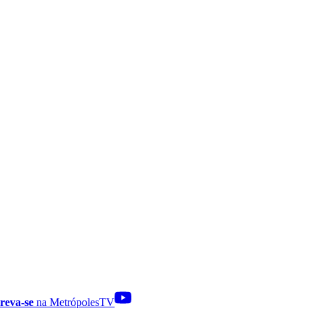
reva-se
na MetrópolesTV