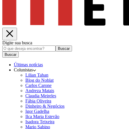
Digite sua busca
Buscar
Buscar
Últimas notícias
Colunistas
Lilian Tahan
Blog do Noblat
Carlos Carone
Andreza Matais
Claudia Meireles
Fábia Oliveira
Dinheiro & Negócios
Igor Gadelha
Ilca Maria Estevão
Isadora Teixeira
Mario Sabino