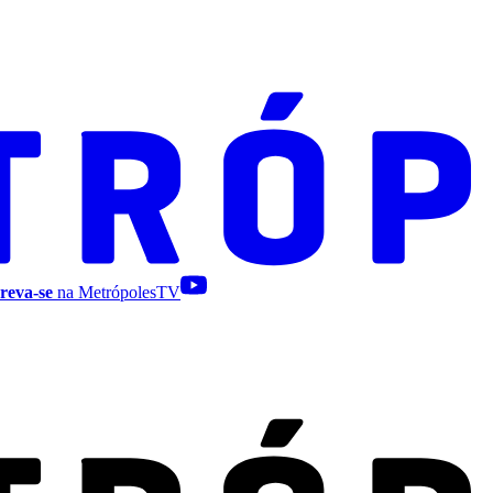
reva-se
na MetrópolesTV