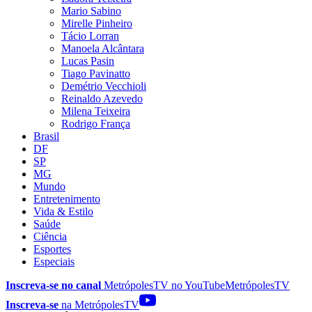
Mario Sabino
Mirelle Pinheiro
Tácio Lorran
Manoela Alcântara
Lucas Pasin
Tiago Pavinatto
Demétrio Vecchioli
Reinaldo Azevedo
Milena Teixeira
Rodrigo França
Brasil
DF
SP
MG
Mundo
Entretenimento
Vida & Estilo
Saúde
Ciência
Esportes
Especiais
Inscreva-se no canal
MetrópolesTV no
YouTube
MetrópolesTV
Inscreva-se
na MetrópolesTV