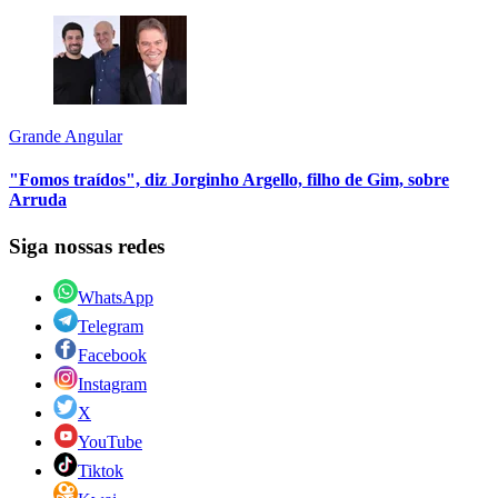
Grande Angular
"Fomos traídos", diz Jorginho Argello, filho de Gim, sobre
Arruda
Siga nossas redes
WhatsApp
Telegram
Facebook
Instagram
X
YouTube
Tiktok