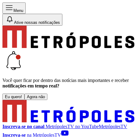
Menu
Ative nossas notificações
Você quer ficar por dentro das notícias mais importantes e receber
notificações em tempo real?
Eu quero!
Agora não
Inscreva-se no canal
MetrópolesTV no
YouTube
MetrópolesTV
Inscreva-se
na MetrópolesTV