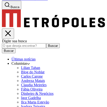
Busca
Digite sua busca
Buscar
Buscar
Últimas notícias
Colunistas
Lilian Tahan
Blog do Noblat
Carlos Carone
Andreza Matais
Claudia Meireles
Fábia Oliveira
Dinheiro & Negócios
Igor Gadelha
Ilca Maria Estevão
Isadora Teixeira