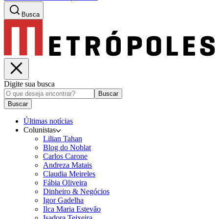
Busca
Digite sua busca
Buscar
Buscar
Últimas notícias
Colunistas
Lilian Tahan
Blog do Noblat
Carlos Carone
Andreza Matais
Claudia Meireles
Fábia Oliveira
Dinheiro & Negócios
Igor Gadelha
Ilca Maria Estevão
Isadora Teixeira