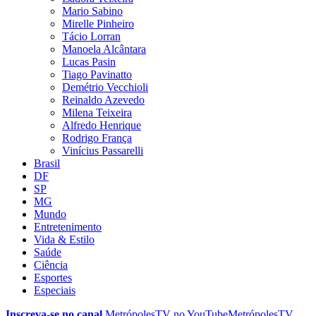
Mario Sabino
Mirelle Pinheiro
Tácio Lorran
Manoela Alcântara
Lucas Pasin
Tiago Pavinatto
Demétrio Vecchioli
Reinaldo Azevedo
Milena Teixeira
Alfredo Henrique
Rodrigo França
Vinícius Passarelli
Brasil
DF
SP
MG
Mundo
Entretenimento
Vida & Estilo
Saúde
Ciência
Esportes
Especiais
Inscreva-se no canal
MetrópolesTV no
YouTube
MetrópolesTV