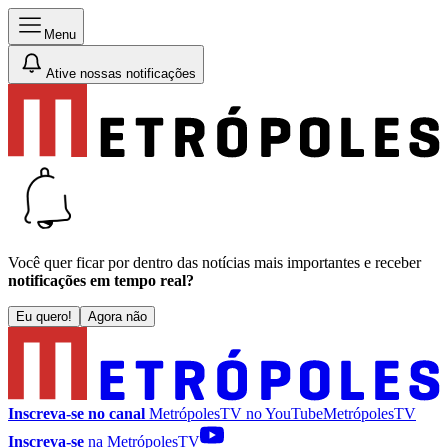
Menu
Ative nossas notificações
Você quer ficar por dentro das notícias mais importantes e receber
notificações em tempo real?
Eu quero!
Agora não
Inscreva-se no canal
MetrópolesTV no
YouTube
MetrópolesTV
Inscreva-se
na MetrópolesTV