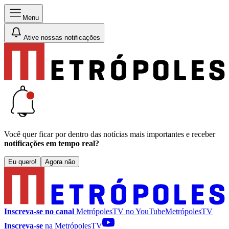
Menu
Ative nossas notificações
Você quer ficar por dentro das notícias mais importantes e receber
notificações em tempo real?
Eu quero!
Agora não
Inscreva-se no canal
MetrópolesTV no
YouTube
MetrópolesTV
Inscreva-se
na MetrópolesTV