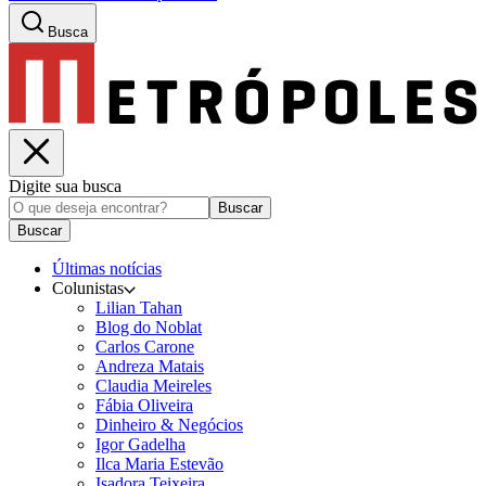
Busca
Digite sua busca
Buscar
Buscar
Últimas notícias
Colunistas
Lilian Tahan
Blog do Noblat
Carlos Carone
Andreza Matais
Claudia Meireles
Fábia Oliveira
Dinheiro & Negócios
Igor Gadelha
Ilca Maria Estevão
Isadora Teixeira