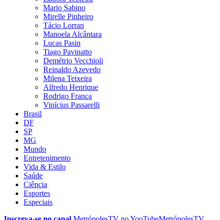
Mario Sabino
Mirelle Pinheiro
Tácio Lorran
Manoela Alcântara
Lucas Pasin
Tiago Pavinatto
Demétrio Vecchioli
Reinaldo Azevedo
Milena Teixeira
Alfredo Henrique
Rodrigo França
Vinícius Passarelli
Brasil
DF
SP
MG
Mundo
Entretenimento
Vida & Estilo
Saúde
Ciência
Esportes
Especiais
Inscreva-se no canal
MetrópolesTV no
YouTube
MetrópolesTV