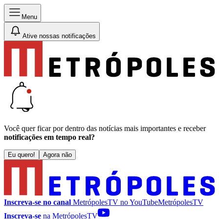
Menu
Ative nossas notificações
Você quer ficar por dentro das notícias mais importantes e receber
notificações em tempo real?
Eu quero!
Agora não
Inscreva-se no canal
MetrópolesTV no
YouTube
MetrópolesTV
Inscreva-se
na MetrópolesTV