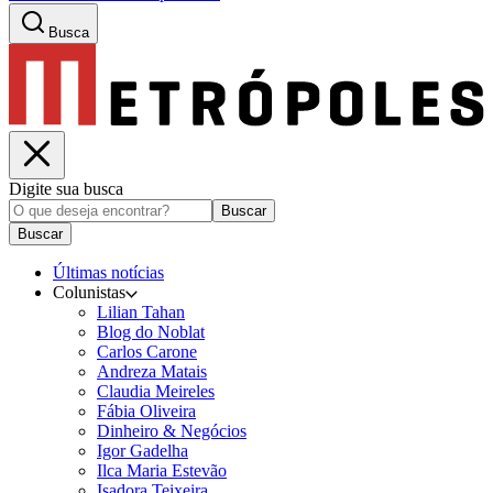
Busca
Digite sua busca
Buscar
Buscar
Últimas notícias
Colunistas
Lilian Tahan
Blog do Noblat
Carlos Carone
Andreza Matais
Claudia Meireles
Fábia Oliveira
Dinheiro & Negócios
Igor Gadelha
Ilca Maria Estevão
Isadora Teixeira