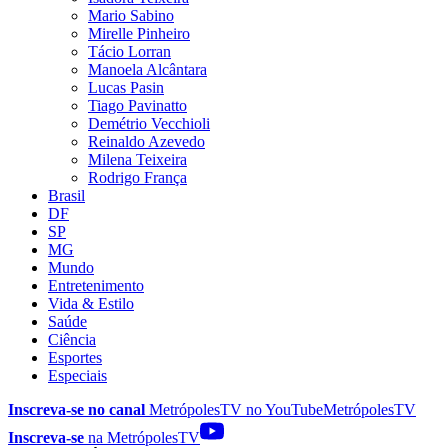
Mario Sabino
Mirelle Pinheiro
Tácio Lorran
Manoela Alcântara
Lucas Pasin
Tiago Pavinatto
Demétrio Vecchioli
Reinaldo Azevedo
Milena Teixeira
Rodrigo França
Brasil
DF
SP
MG
Mundo
Entretenimento
Vida & Estilo
Saúde
Ciência
Esportes
Especiais
Inscreva-se no canal
MetrópolesTV no
YouTube
MetrópolesTV
Inscreva-se
na MetrópolesTV