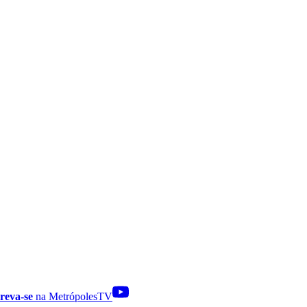
reva-se
na MetrópolesTV