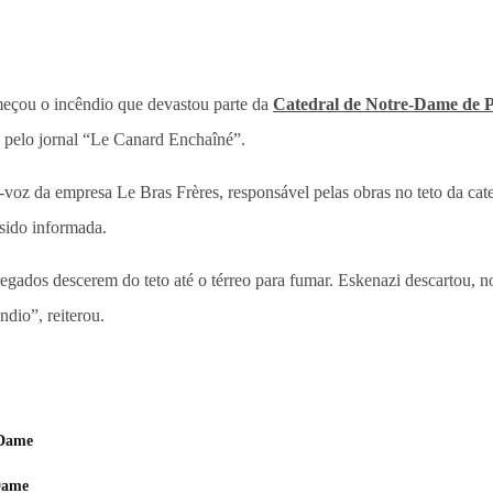
meçou o incêndio que devastou parte da
Catedral de Notre-Dame de P
a pelo jornal “Le Canard Enchaîné”.
voz da empresa Le Bras Frères, responsável pelas obras no teto da cat
 sido informada.
ados descerem do teto até o térreo para fumar. Eskenazi descartou, no
dio”, reiterou.
-Dame
-Dame