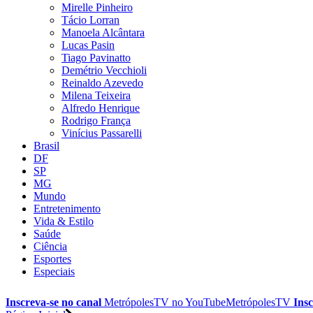
Mirelle Pinheiro
Tácio Lorran
Manoela Alcântara
Lucas Pasin
Tiago Pavinatto
Demétrio Vecchioli
Reinaldo Azevedo
Milena Teixeira
Alfredo Henrique
Rodrigo França
Vinícius Passarelli
Brasil
DF
SP
MG
Mundo
Entretenimento
Vida & Estilo
Saúde
Ciência
Esportes
Especiais
Inscreva-se no canal
MetrópolesTV no
YouTube
MetrópolesTV
Insc