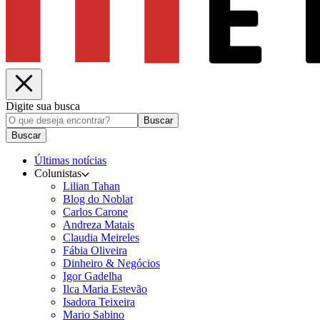
Digite sua busca
Buscar
Buscar
Últimas notícias
Colunistas
Lilian Tahan
Blog do Noblat
Carlos Carone
Andreza Matais
Claudia Meireles
Fábia Oliveira
Dinheiro & Negócios
Igor Gadelha
Ilca Maria Estevão
Isadora Teixeira
Mario Sabino