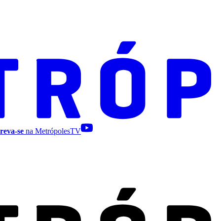
reva-se
na MetrópolesTV