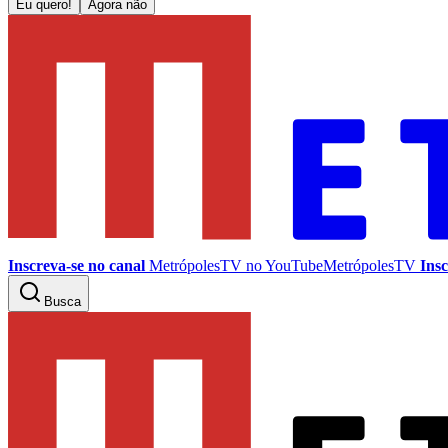
Eu quero!
Agora não
Inscreva-se no canal
MetrópolesTV no
YouTube
MetrópolesTV
Insc
Busca