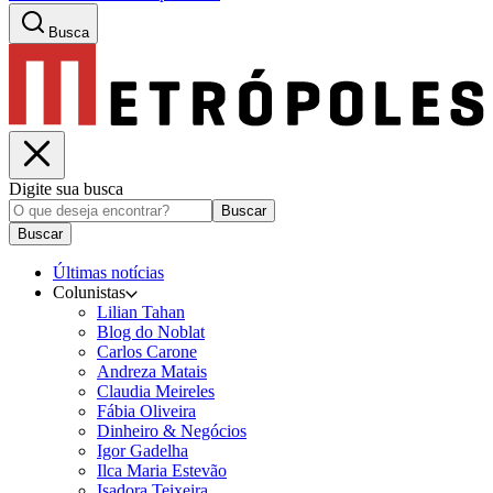
Busca
Digite sua busca
Buscar
Buscar
Últimas notícias
Colunistas
Lilian Tahan
Blog do Noblat
Carlos Carone
Andreza Matais
Claudia Meireles
Fábia Oliveira
Dinheiro & Negócios
Igor Gadelha
Ilca Maria Estevão
Isadora Teixeira