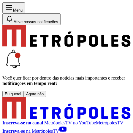
Menu
Ative nossas notificações
Você quer ficar por dentro das notícias mais importantes e receber
notificações em tempo real?
Eu quero!
Agora não
Inscreva-se no canal
MetrópolesTV no
YouTube
MetrópolesTV
Inscreva-se
na MetrópolesTV