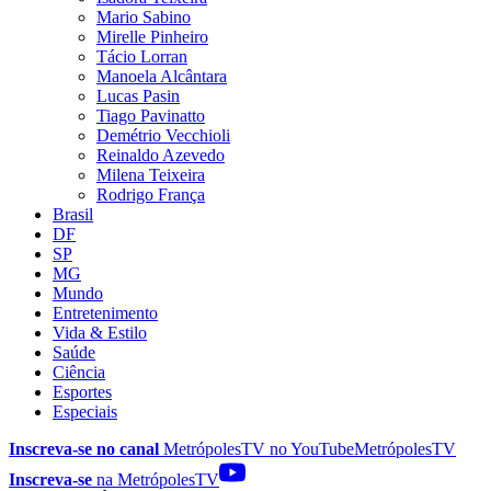
Mario Sabino
Mirelle Pinheiro
Tácio Lorran
Manoela Alcântara
Lucas Pasin
Tiago Pavinatto
Demétrio Vecchioli
Reinaldo Azevedo
Milena Teixeira
Rodrigo França
Brasil
DF
SP
MG
Mundo
Entretenimento
Vida & Estilo
Saúde
Ciência
Esportes
Especiais
Inscreva-se no canal
MetrópolesTV no
YouTube
MetrópolesTV
Inscreva-se
na MetrópolesTV