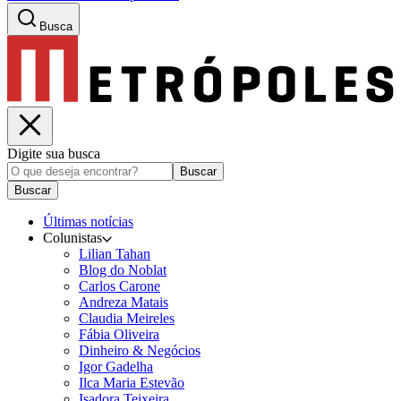
Busca
Digite sua busca
Buscar
Buscar
Últimas notícias
Colunistas
Lilian Tahan
Blog do Noblat
Carlos Carone
Andreza Matais
Claudia Meireles
Fábia Oliveira
Dinheiro & Negócios
Igor Gadelha
Ilca Maria Estevão
Isadora Teixeira