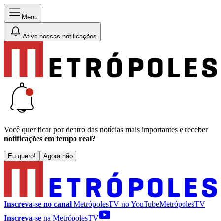
Menu
Ative nossas notificações
Você quer ficar por dentro das notícias mais importantes e receber
notificações em tempo real?
Eu quero!
Agora não
Inscreva-se no canal
MetrópolesTV no
YouTube
MetrópolesTV
Inscreva-se
na MetrópolesTV