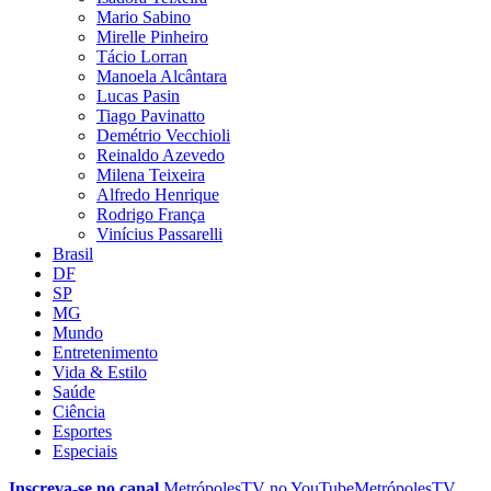
Mario Sabino
Mirelle Pinheiro
Tácio Lorran
Manoela Alcântara
Lucas Pasin
Tiago Pavinatto
Demétrio Vecchioli
Reinaldo Azevedo
Milena Teixeira
Alfredo Henrique
Rodrigo França
Vinícius Passarelli
Brasil
DF
SP
MG
Mundo
Entretenimento
Vida & Estilo
Saúde
Ciência
Esportes
Especiais
Inscreva-se no canal
MetrópolesTV no
YouTube
MetrópolesTV