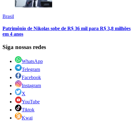
Brasil
Patrimônio de Nikolas sobe de R$ 36 mil para R$ 3,8 milhões
em 4 anos
Siga nossas redes
WhatsApp
Telegram
Facebook
Instagram
X
YouTube
Tiktok
Kwai