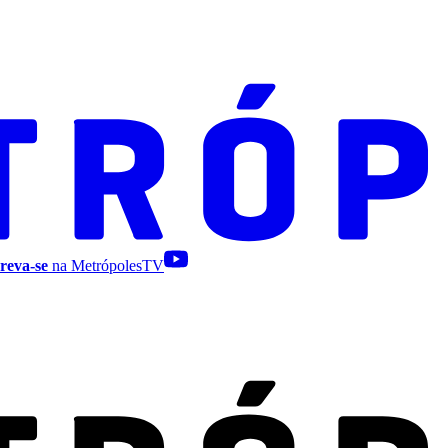
reva-se
na MetrópolesTV