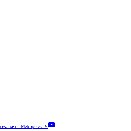
reva-se
na MetrópolesTV