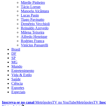
Mirelle Pinheiro
Tácio Lorran
Manoela Alcântara
Lucas Pasin
Tiago Pavinatto
Demétrio Vecchioli
Reinaldo Azevedo
Milena Teixeira
Alfredo Henrique
Rodrigo França
Vinícius Passarelli
Brasil
DF
SP
MG
Mundo
Entretenimento
Vida & Estilo
Saúde
Ciência
Esportes
Especiais
Inscreva-se no canal
MetrópolesTV no
YouTube
MetrópolesTV
Insc