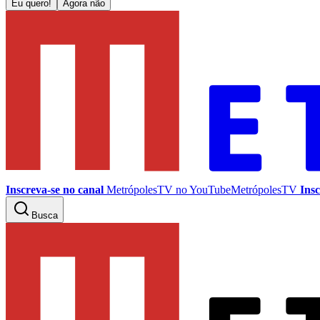
Eu quero!
Agora não
Inscreva-se no canal
MetrópolesTV no
YouTube
MetrópolesTV
Insc
Busca