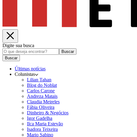
Digite sua busca
Buscar
Buscar
Últimas notícias
Colunistas
Lilian Tahan
Blog do Noblat
Carlos Carone
Andreza Matais
Claudia Meireles
Fábia Oliveira
Dinheiro & Negócios
Igor Gadelha
Ilca Maria Estevão
Isadora Teixeira
Mario Sabino