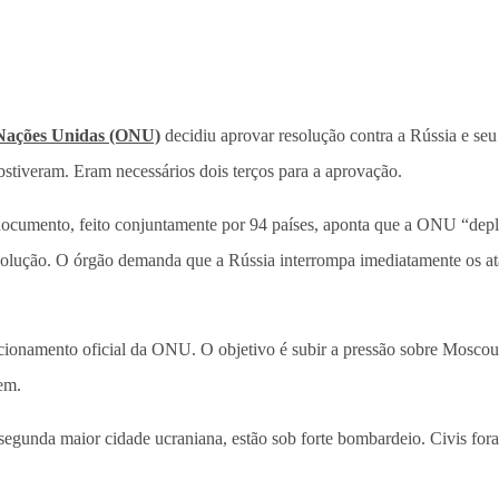
Nações Unidas (ONU)
decidiu aprovar resolução contra a Rússia e seu
abstiveram. Eram necessários dois terços para a aprovação.
 documento, feito conjuntamente por 94 países, aponta que a ONU “dep
solução. O órgão demanda que a Rússia interrompa imediatamente os ataq
icionamento oficial da ONU. O objetivo é subir a pressão sobre Moscou,
em.
 segunda maior cidade ucraniana, estão sob forte bombardeio. Civis fora