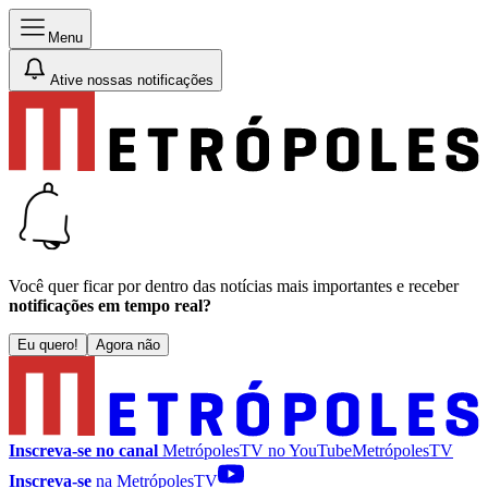
Menu
Ative nossas notificações
Você quer ficar por dentro das notícias mais importantes e receber
notificações em tempo real?
Eu quero!
Agora não
Inscreva-se no canal
MetrópolesTV no
YouTube
MetrópolesTV
Inscreva-se
na MetrópolesTV