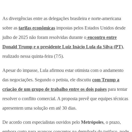
As divergências entre as delegações brasileira e norte-americana
sobre as
tarifas econômicas
impostas pelos Estados Unidos desde
julho de 2025 não foram resolvidas durante o
encontro entre
Donald Trump e o presidente Luiz Inácio Lula da Silva (PT)
,
realizado nessa quinta-feira (7/5).
Apesar do impasse, Lula afirmou estar otimista com o andamento
das negociações.
Segundo o petista, ele discutiu
com Trump a
criação de um grupo de trabalho entre os dois países
para tentar
resolver o conflito comercial. A proposta prevê que equipes técnicas
apresentem uma solução em até 30 dias.
De acordo com especialistas ouvidos pelo
Metrópoles
, o prazo,
embora curto para avanços concretos na derrubada do tarifaço, pode