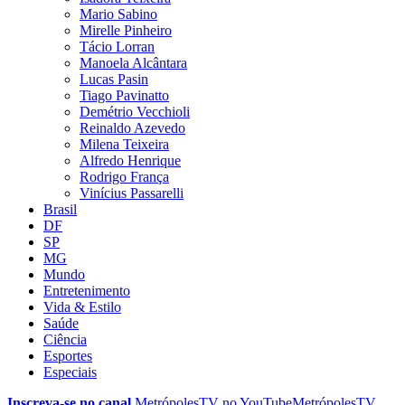
Mario Sabino
Mirelle Pinheiro
Tácio Lorran
Manoela Alcântara
Lucas Pasin
Tiago Pavinatto
Demétrio Vecchioli
Reinaldo Azevedo
Milena Teixeira
Alfredo Henrique
Rodrigo França
Vinícius Passarelli
Brasil
DF
SP
MG
Mundo
Entretenimento
Vida & Estilo
Saúde
Ciência
Esportes
Especiais
Inscreva-se no canal
MetrópolesTV no
YouTube
MetrópolesTV