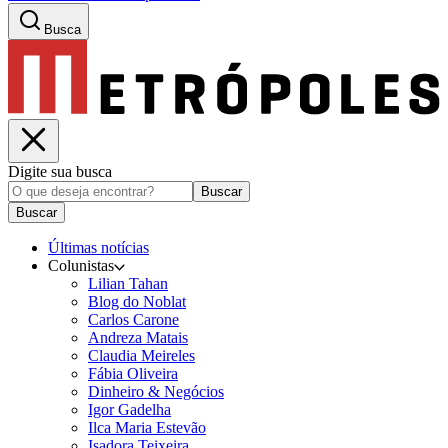
Busca
Digite sua busca
Buscar
Buscar
Últimas notícias
Colunistas
Lilian Tahan
Blog do Noblat
Carlos Carone
Andreza Matais
Claudia Meireles
Fábia Oliveira
Dinheiro & Negócios
Igor Gadelha
Ilca Maria Estevão
Isadora Teixeira