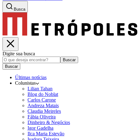
Busca
Digite sua busca
Buscar
Buscar
Últimas notícias
Colunistas
Lilian Tahan
Blog do Noblat
Carlos Carone
Andreza Matais
Claudia Meireles
Fábia Oliveira
Dinheiro & Negócios
Igor Gadelha
Ilca Maria Estevão
Isadora Teixeira