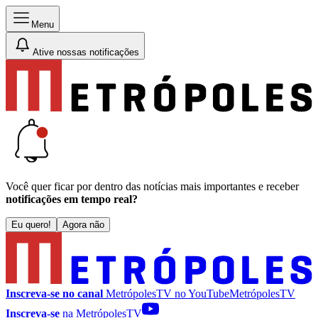
Menu
Ative nossas notificações
Você quer ficar por dentro das notícias mais importantes e receber
notificações em tempo real?
Eu quero!
Agora não
Inscreva-se no canal
MetrópolesTV no
YouTube
MetrópolesTV
Inscreva-se
na MetrópolesTV