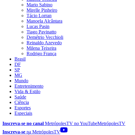
Mario Sabino
Mirelle Pinheiro
Tácio Lorran
Manoela Alcântara
Lucas Pasin
Tiago Pavinatto
Demétrio Vecchioli
Reinaldo Azevedo
Milena Teixeira
Rodrigo França
Brasil
DF
SP
MG
Mundo
Entretenimento
Vida & Estilo
Saúde
Ciência
Esportes
Especiais
Inscreva-se no canal
MetrópolesTV no
YouTube
MetrópolesTV
Inscreva-se
na MetrópolesTV