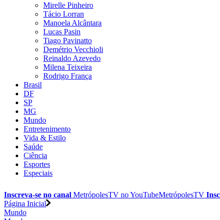
Mirelle Pinheiro
Tácio Lorran
Manoela Alcântara
Lucas Pasin
Tiago Pavinatto
Demétrio Vecchioli
Reinaldo Azevedo
Milena Teixeira
Rodrigo França
Brasil
DF
SP
MG
Mundo
Entretenimento
Vida & Estilo
Saúde
Ciência
Esportes
Especiais
Inscreva-se no canal
MetrópolesTV no
YouTube
MetrópolesTV
Insc
Página Inicial
Mundo