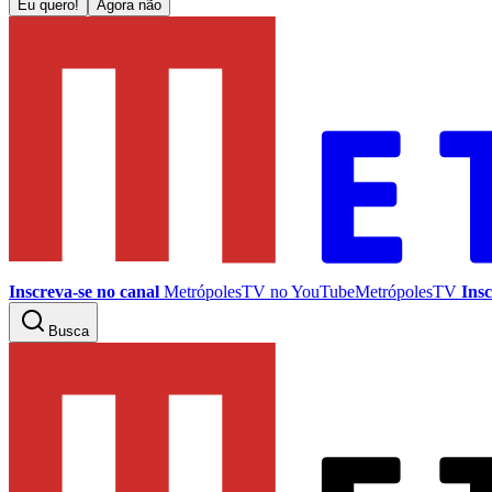
Eu quero!
Agora não
Inscreva-se no canal
MetrópolesTV no
YouTube
MetrópolesTV
Insc
Busca