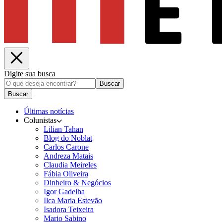
Digite sua busca
Buscar
Buscar
Últimas notícias
Colunistas
Lilian Tahan
Blog do Noblat
Carlos Carone
Andreza Matais
Claudia Meireles
Fábia Oliveira
Dinheiro & Negócios
Igor Gadelha
Ilca Maria Estevão
Isadora Teixeira
Mario Sabino