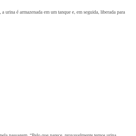
, a urina é armazenada em um tanque e, em seguida, liberada para
r pela passagem. “Pelo que parece, provavelmente temos urina