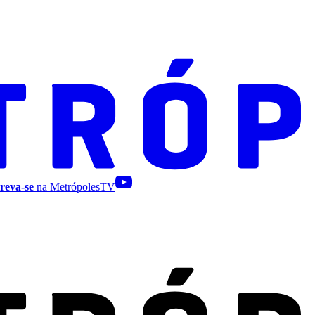
reva-se
na MetrópolesTV