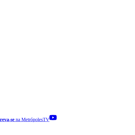
reva-se
na MetrópolesTV