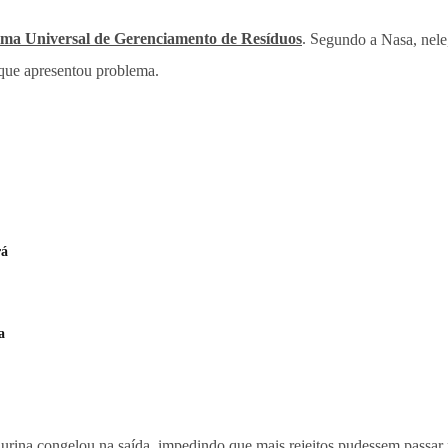
ema Universal de Gerenciamento de Resíduos
. S
egundo a Nasa, nele
 que apresentou problema.
rá
a
a urina congelou na saída, impedindo que mais rejeitos pudessem passa