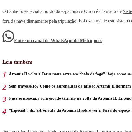
O banheiro espacial a bordo da espaçonave Orion é chamado de
Sist
fora da nave diariamente pela tripulação.
Foi exatamente este sistema
Entre no canal de WhatsApp
do
Metrópoles
Leia também
Artemis II volta à Terra nesta sexta em “bola de fogo”. Veja como se
Sem travesseiro? Como os astronautas da missão Artemis II dormem
Nasa se preocupa com escudo térmico na volta da Artemis II. Entend
“Especial”, diz astronauta da Artemis II sobre ver a Terra do espaço
Segundo Judd Frieling, diretor de voo da Artemis II, provavelmente 