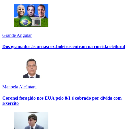
Grande Angular
Dos gramados às urnas: ex-boleiros entram na corrida eleitoral
Manoela Alcântara
Coronel foragido nos EUA pelo 8/1 é cobrado por dívida com
Exército