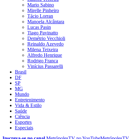
Mario Sabino
Mirelle Pinheiro
Tácio Lorran
Manoela Alcântara
Lucas Pasin
Tiago Pavinatto
Demétrio Vecchioli
Reinaldo Azevedo
Milena Teixeira
Alfredo Henrique
Rodrigo França
Vinícius Passarelli
Brasil
DF
SP
MG
Mundo
Entretenimento
Vida & Estilo
Saúde
Ciência
Esportes
Especiais
Inscreva-se no canal
MetrópolesTV no
YouTube
MetrópolesTV