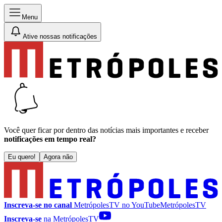
Menu
Ative nossas notificações
Você quer ficar por dentro das notícias mais importantes e receber
notificações em tempo real?
Eu quero!
Agora não
Inscreva-se no canal
MetrópolesTV no
YouTube
MetrópolesTV
Inscreva-se
na MetrópolesTV