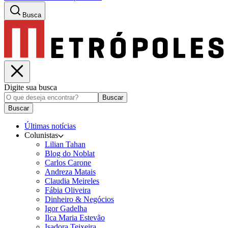
Busca
Digite sua busca
Buscar
Buscar
Últimas notícias
Colunistas
Lilian Tahan
Blog do Noblat
Carlos Carone
Andreza Matais
Claudia Meireles
Fábia Oliveira
Dinheiro & Negócios
Igor Gadelha
Ilca Maria Estevão
Isadora Teixeira