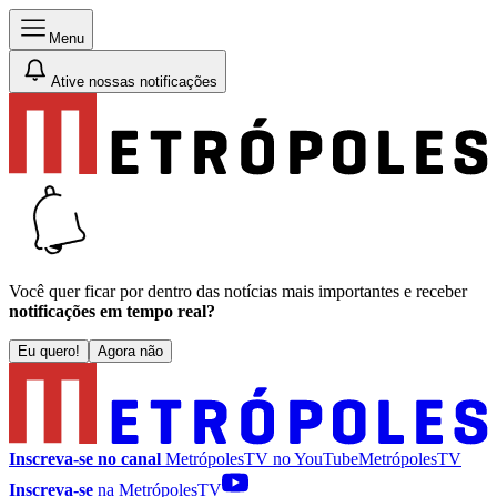
Menu
Ative nossas notificações
Você quer ficar por dentro das notícias mais importantes e receber
notificações em tempo real?
Eu quero!
Agora não
Inscreva-se no canal
MetrópolesTV no
YouTube
MetrópolesTV
Inscreva-se
na MetrópolesTV