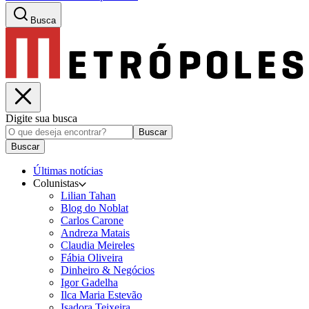
Busca
Digite sua busca
Buscar
Buscar
Últimas notícias
Colunistas
Lilian Tahan
Blog do Noblat
Carlos Carone
Andreza Matais
Claudia Meireles
Fábia Oliveira
Dinheiro & Negócios
Igor Gadelha
Ilca Maria Estevão
Isadora Teixeira