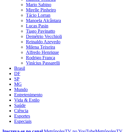
Mario Sabino
Mirelle Pinheiro
Tácio Lorran
Manoela Alcântara
Lucas Pasin
Tiago Pavinatto
Demétrio Vecchioli
Reinaldo Azevedo
Milena Teixeira
Alfredo Henrique
Rodrigo França
Vinícius Passarelli
Brasil
DF
SP
MG
Mundo
Entretenimento
Vida & Estilo
Saúde
Ciência
Esportes
Especiais
Inscreva-se no canal
MetrópolesTV no
YouTube
MetrópolesTV