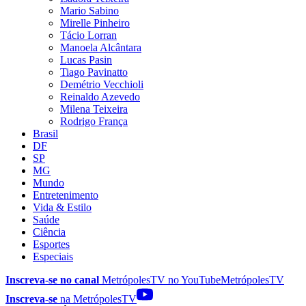
Mario Sabino
Mirelle Pinheiro
Tácio Lorran
Manoela Alcântara
Lucas Pasin
Tiago Pavinatto
Demétrio Vecchioli
Reinaldo Azevedo
Milena Teixeira
Rodrigo França
Brasil
DF
SP
MG
Mundo
Entretenimento
Vida & Estilo
Saúde
Ciência
Esportes
Especiais
Inscreva-se no canal
MetrópolesTV no
YouTube
MetrópolesTV
Inscreva-se
na MetrópolesTV