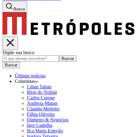
Busca
Digite sua busca
Buscar
Buscar
Últimas notícias
Colunistas
Lilian Tahan
Blog do Noblat
Carlos Carone
Andreza Matais
Claudia Meireles
Fábia Oliveira
Dinheiro & Negócios
Igor Gadelha
Ilca Maria Estevão
Isadora Teixeira