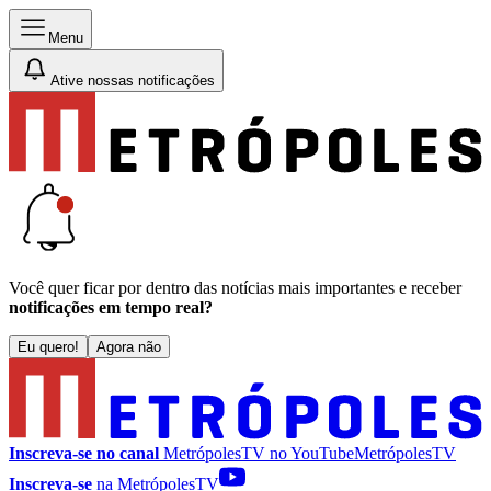
Menu
Ative nossas notificações
Você quer ficar por dentro das notícias mais importantes e receber
notificações em tempo real?
Eu quero!
Agora não
Inscreva-se no canal
MetrópolesTV no
YouTube
MetrópolesTV
Inscreva-se
na MetrópolesTV