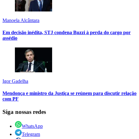
Manoela Alcântara
Em decisão inédita, STJ condena Buzzi à perda do cargo por
assédio
Igor Gadelha
Mendonça e ministro da Justiça se reúnem para discutir relação
com PF
Siga nossas redes
WhatsApp
Telegram