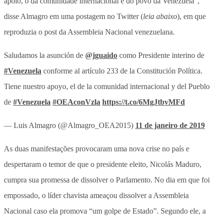
apoio, o da comunidade internacional e do povo da Venezuela”,
disse Almagro em uma postagem no Twitter (
leia abaixo
), em que
reproduzia o post da Assembleia Nacional venezuelana.
Saludamos la asunción de
@jguaido
como Presidente interino de
#Venezuela
conforme al artículo 233 de la Constitución Política.
Tiene nuestro apoyo, el de la comunidad internacional y del Pueblo
de
#Venezuela
#OEAconVzla
https://t.co/6MgJtbvMFd
— Luis Almagro (@Almagro_OEA2015)
11 de janeiro de 2019
As duas manifestações provocaram uma nova crise no país e
despertaram o temor de que o presidente eleito, Nicolás Maduro,
cumpra sua promessa de dissolver o Parlamento. No dia em que foi
empossado, o líder chavista ameaçou dissolver a Assembleia
Nacional caso ela promova “um golpe de Estado”. Segundo ele, a