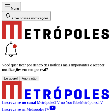
Menu
Ative nossas notificações
Você quer ficar por dentro das notícias mais importantes e receber
notificações em tempo real?
Eu quero!
Agora não
Inscreva-se no canal
MetrópolesTV no
YouTube
MetrópolesTV
Inscreva-se
na MetrópolesTV