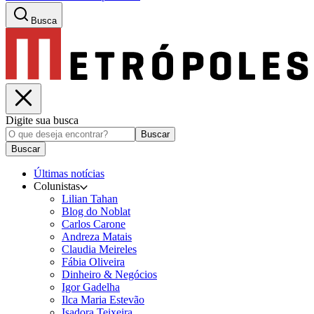
Busca
Digite sua busca
Buscar
Buscar
Últimas notícias
Colunistas
Lilian Tahan
Blog do Noblat
Carlos Carone
Andreza Matais
Claudia Meireles
Fábia Oliveira
Dinheiro & Negócios
Igor Gadelha
Ilca Maria Estevão
Isadora Teixeira