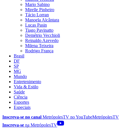
Mario Sabino
Mirelle Pinheiro
Tácio Lorran
Manoela Alcântara
Lucas Pasin
Tiago Pavinatto
Demétrio Vecchioli
Reinaldo Azevedo
Milena Teixeira
Rodrigo França
Brasil
DF
SP
MG
Mundo
Entretenimento
Vida & Estilo
Saúde
Ciência
Esportes
Especiais
Inscreva-se no canal
MetrópolesTV no
YouTube
MetrópolesTV
Inscreva-se
na MetrópolesTV