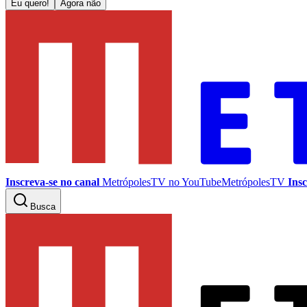
Eu quero!
Agora não
Inscreva-se no canal
MetrópolesTV no
YouTube
MetrópolesTV
Insc
Busca