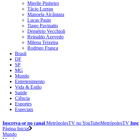
Mirelle Pinheiro
Tácio Lorran
Manoela Alcântara
Lucas Pasin
Tiago Pavinatto
Demétrio Vecchioli
Reinaldo Azevedo
Milena Teixeira
Rodrigo França
Brasil
DF
SP
MG
Mundo
Entretenimento
Vida & Estilo
Saúde
Ciência
Esportes
Especiais
Inscreva-se no canal
MetrópolesTV no
YouTube
MetrópolesTV
Insc
Página Inicial
Mundo