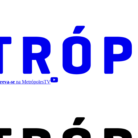
reva-se
na MetrópolesTV