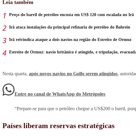
Leia também
Preço do barril de petróleo encosta em US$ 120 com escalada no Irã
Irã ataca instalações da principal refinaria de petróleo do Bahrein
Irã reivindica ataque a dois navios na região do Estreito de Ormuz
Estreito de Ormuz: navio britânico é atingido, e tripulação, evacuad
Nesta quarta,
após novos navios no Golfo serem atingidos
, autorid
Entre no canal de WhatsApp
do
Metrópoles
“Prepare-se para que o petróleo chegue a US$200 o barril, porq
Países liberam reservas estratégicas