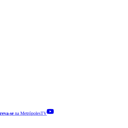
reva-se
na MetrópolesTV