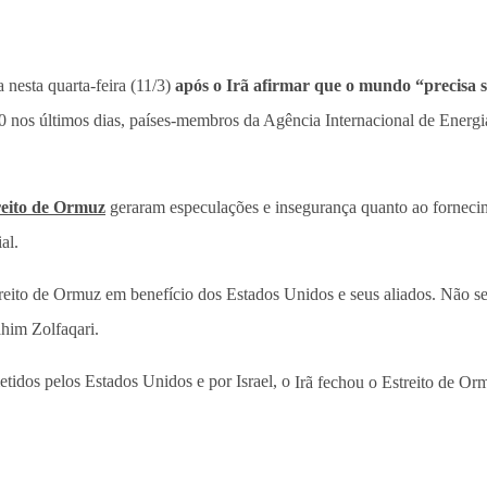
 nesta quarta-feira (11/3)
após o Irã afirmar que o mundo “precisa 
 nos últimos dias, países-membros da Agência Internacional de Energia
reito de Ormuz
geraram especulações e insegurança quanto ao forneci
al.
reito de Ormuz em benefício dos Estados Unidos e seus aliados. Não se
ahim Zolfaqari.
tidos pelos Estados Unidos e por Israel, o
Irã fechou o Estreito de Or