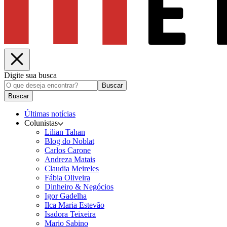
Digite sua busca
Buscar
Buscar
Últimas notícias
Colunistas
Lilian Tahan
Blog do Noblat
Carlos Carone
Andreza Matais
Claudia Meireles
Fábia Oliveira
Dinheiro & Negócios
Igor Gadelha
Ilca Maria Estevão
Isadora Teixeira
Mario Sabino