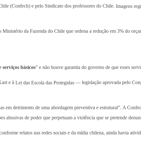
hile (Confech) e pelo Sindicato dos professores do Chile.
Imagens regi
s do Ministério da Fazenda do Chile que ordena a redução em 3% do orça
 serviços básicos
” e não houve garantia do governo de que esses servi
ast e à
Lei das Escola das Protegidas
— legislação aprovada pelo Congr
ivas em detrimento de uma abordagem preventiva e estrutural”. A Conf
ções abusivas de poder que perpetuam a violência que se pretende denun
nforme relatos nas redes sociais e da mídia chilena, ainda havia ativi