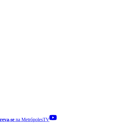
reva-se
na MetrópolesTV