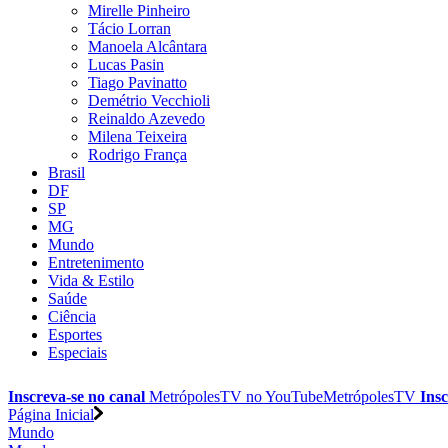
Mirelle Pinheiro
Tácio Lorran
Manoela Alcântara
Lucas Pasin
Tiago Pavinatto
Demétrio Vecchioli
Reinaldo Azevedo
Milena Teixeira
Rodrigo França
Brasil
DF
SP
MG
Mundo
Entretenimento
Vida & Estilo
Saúde
Ciência
Esportes
Especiais
Inscreva-se no canal
MetrópolesTV no
YouTube
MetrópolesTV
Insc
Página Inicial
Mundo