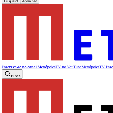
Eu quero!
Agora não
Inscreva-se no canal
MetrópolesTV no
YouTube
MetrópolesTV
Insc
Busca