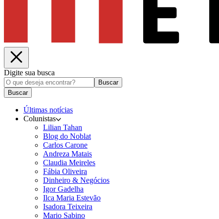
Digite sua busca
Buscar
Buscar
Últimas notícias
Colunistas
Lilian Tahan
Blog do Noblat
Carlos Carone
Andreza Matais
Claudia Meireles
Fábia Oliveira
Dinheiro & Negócios
Igor Gadelha
Ilca Maria Estevão
Isadora Teixeira
Mario Sabino