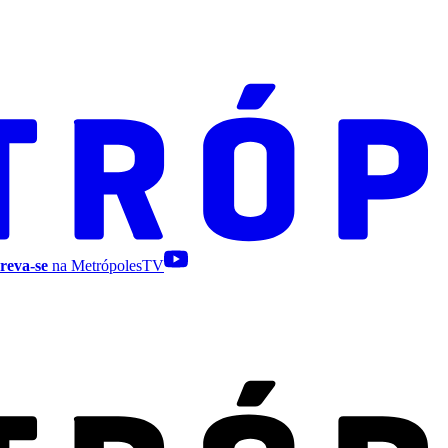
reva-se
na MetrópolesTV