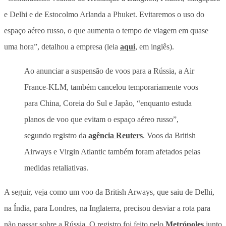
e Delhi e de Estocolmo Arlanda a Phuket. Evitaremos o uso do
espaço aéreo russo, o que aumenta o tempo de viagem em quase
uma hora”, detalhou a empresa (leia
aqui
, em inglês).
Ao anunciar a suspensão de voos para a Rússia, a Air
France-KLM, também cancelou temporariamente voos
para China, Coreia do Sul e Japão, “enquanto estuda
planos de voo que evitam o espaço aéreo russo”,
segundo registro da
agência Reuters
. Voos da British
Airways e Virgin Atlantic também foram afetados pelas
medidas retaliativas.
A seguir, veja como um voo da British Arways, que saiu de Delhi,
na Índia, para Londres, na Inglaterra, precisou desviar a rota para
não passar sobre a Rússia. O registro foi feito pelo
Metrópoles
junto