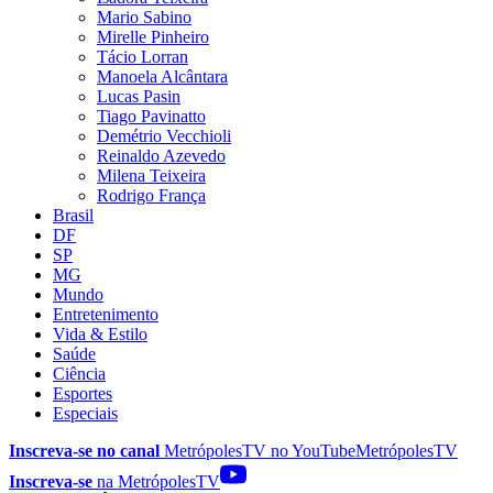
Mario Sabino
Mirelle Pinheiro
Tácio Lorran
Manoela Alcântara
Lucas Pasin
Tiago Pavinatto
Demétrio Vecchioli
Reinaldo Azevedo
Milena Teixeira
Rodrigo França
Brasil
DF
SP
MG
Mundo
Entretenimento
Vida & Estilo
Saúde
Ciência
Esportes
Especiais
Inscreva-se no canal
MetrópolesTV no
YouTube
MetrópolesTV
Inscreva-se
na MetrópolesTV