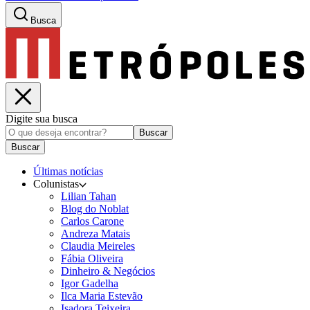
Busca
Digite sua busca
Buscar
Buscar
Últimas notícias
Colunistas
Lilian Tahan
Blog do Noblat
Carlos Carone
Andreza Matais
Claudia Meireles
Fábia Oliveira
Dinheiro & Negócios
Igor Gadelha
Ilca Maria Estevão
Isadora Teixeira