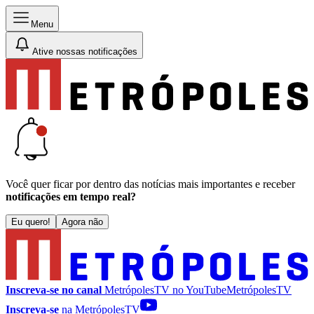
Menu
Ative nossas notificações
Você quer ficar por dentro das notícias mais importantes e receber
notificações em tempo real?
Eu quero!
Agora não
Inscreva-se no canal
MetrópolesTV no
YouTube
MetrópolesTV
Inscreva-se
na MetrópolesTV