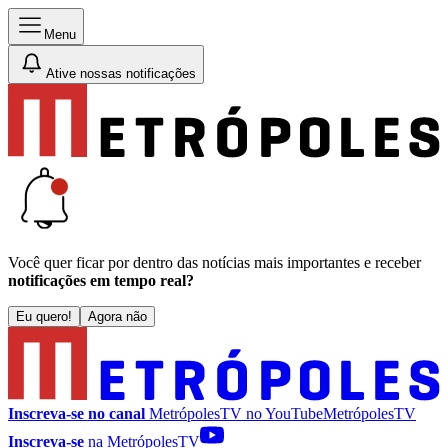
Menu
Ative nossas notificações
Você quer ficar por dentro das notícias mais importantes e receber
notificações em tempo real?
Eu quero!
Agora não
Inscreva-se no canal
MetrópolesTV no
YouTube
MetrópolesTV
Inscreva-se
na MetrópolesTV