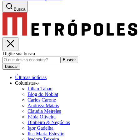
Busca
Digite sua busca
Buscar
Buscar
Últimas notícias
Colunistas
Lilian Tahan
Blog do Noblat
Carlos Carone
Andreza Matais
Claudia Meireles
Fábia Oliveira
Dinheiro & Negócios
Igor Gadelha
Ilca Maria Estevão
Isadora Teixeira