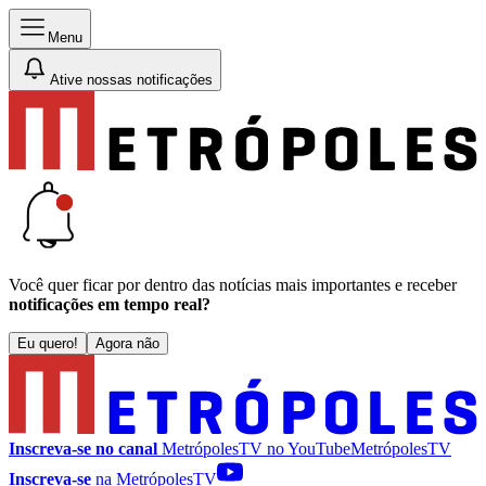
Menu
Ative nossas notificações
Você quer ficar por dentro das notícias mais importantes e receber
notificações em tempo real?
Eu quero!
Agora não
Inscreva-se no canal
MetrópolesTV no
YouTube
MetrópolesTV
Inscreva-se
na MetrópolesTV