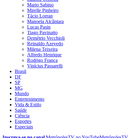
Mario Sabino
Mirelle Pinheiro
Tácio Lorran
Manoela Alcântara
Lucas Pasin
Tiago Pavinatto
Demétrio Vecchioli
Reinaldo Azevedo
Milena Teixeira
Alfredo Henrique
Rodrigo França
Vinícius Passarelli
Brasil
DF
SP
MG
Mundo
Entretenimento
Vida & Estilo
Saúde
Ciência
Esportes
Especiais
Inscreva-se no canal
MetrópolesTV no
YouTube
MetrópolesTV