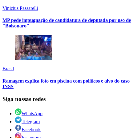
Vinicius Passarelli
MP pede impugnação de candidatura de deputada por uso de
"Bolsonaro"
Brasil
Ramagem explica foto em piscina com políticos e alvo do caso
INSS
Siga nossas redes
WhatsApp
Telegram
Facebook
Instagram