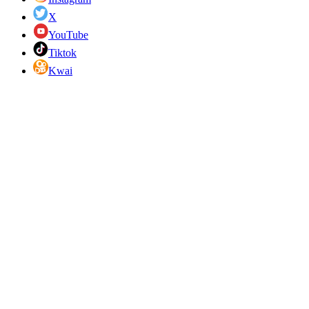
X
YouTube
Tiktok
Kwai