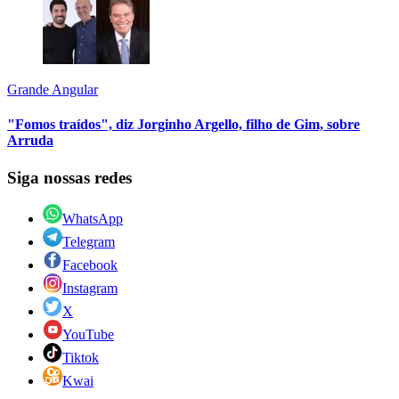
Grande Angular
"Fomos traídos", diz Jorginho Argello, filho de Gim, sobre
Arruda
Siga nossas redes
WhatsApp
Telegram
Facebook
Instagram
X
YouTube
Tiktok
Kwai