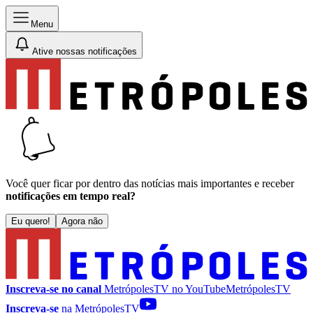
Menu
Ative nossas notificações
Você quer ficar por dentro das notícias mais importantes e receber
notificações em tempo real?
Eu quero!
Agora não
Inscreva-se no canal
MetrópolesTV no
YouTube
MetrópolesTV
Inscreva-se
na MetrópolesTV