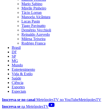
Mario Sabino
Mirelle Pinheiro
Tácio Lorran
Manoela Alcântara
Lucas Pasin
Tiago Pavinatto
Demétrio Vecchioli
Reinaldo Azevedo
Milena Teixeira
Rodrigo França
Brasil
DF
SP
MG
Mundo
Entretenimento
Vida & Estilo
Saúde
Ciência
Esportes
Especiais
Inscreva-se no canal
MetrópolesTV no
YouTube
MetrópolesTV
Inscreva-se
na MetrópolesTV