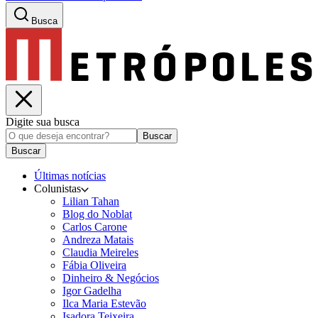
Busca
Digite sua busca
Buscar
Buscar
Últimas notícias
Colunistas
Lilian Tahan
Blog do Noblat
Carlos Carone
Andreza Matais
Claudia Meireles
Fábia Oliveira
Dinheiro & Negócios
Igor Gadelha
Ilca Maria Estevão
Isadora Teixeira