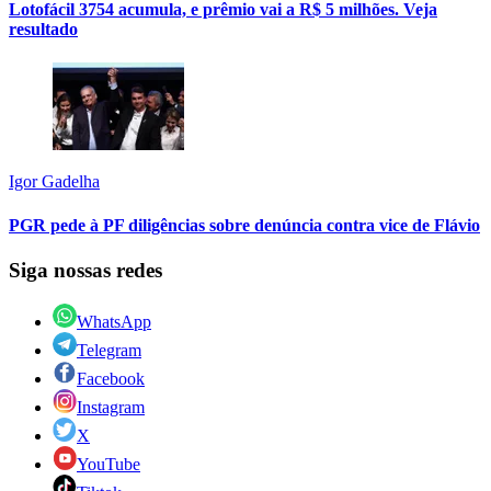
Lotofácil 3754 acumula, e prêmio vai a R$ 5 milhões. Veja
resultado
Igor Gadelha
PGR pede à PF diligências sobre denúncia contra vice de Flávio
Siga nossas redes
WhatsApp
Telegram
Facebook
Instagram
X
YouTube