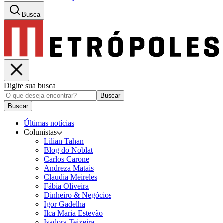
Busca
Digite sua busca
Buscar
Buscar
Últimas notícias
Colunistas
Lilian Tahan
Blog do Noblat
Carlos Carone
Andreza Matais
Claudia Meireles
Fábia Oliveira
Dinheiro & Negócios
Igor Gadelha
Ilca Maria Estevão
Isadora Teixeira