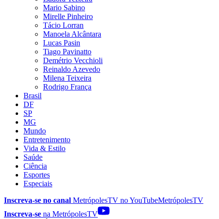
Mario Sabino
Mirelle Pinheiro
Tácio Lorran
Manoela Alcântara
Lucas Pasin
Tiago Pavinatto
Demétrio Vecchioli
Reinaldo Azevedo
Milena Teixeira
Rodrigo França
Brasil
DF
SP
MG
Mundo
Entretenimento
Vida & Estilo
Saúde
Ciência
Esportes
Especiais
Inscreva-se no canal
MetrópolesTV no
YouTube
MetrópolesTV
Inscreva-se
na MetrópolesTV