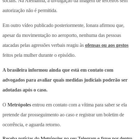
sociais. Na Alemanha, a divulgação da imagem de terceiros sem
autorização não é permitida.
Em outro vídeo publicado posteriormente, Ionara afirmou que,
apesar da movimentação no aeroporto, nenhuma das pessoas
atacadas pelas agressões verbais reagiu às
ofensas ou aos gestos
feitos pela mulher durante o episódio.
A brasileira informou ainda que está em contato com
advogados para avaliar quais medidas judiciais poderão ser
adotadas após o caso.
O
Metrópoles
entrou em contato com a vítima para saber se ela
pretende dar prosseguimento ao caso e registrar um boletim de
ocorrência, e aguarda retorno.
Receba notícias do Metrópoles no seu Telegram e fique por dentro