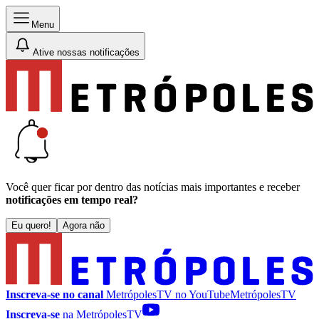
Menu
Ative nossas notificações
Você quer ficar por dentro das notícias mais importantes e receber
notificações em tempo real?
Eu quero!
Agora não
Inscreva-se no canal
MetrópolesTV no
YouTube
MetrópolesTV
Inscreva-se
na MetrópolesTV