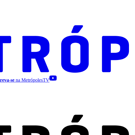
reva-se
na MetrópolesTV