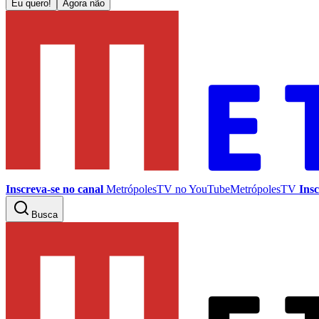
Eu quero!
Agora não
Inscreva-se no canal
MetrópolesTV no
YouTube
MetrópolesTV
Insc
Busca