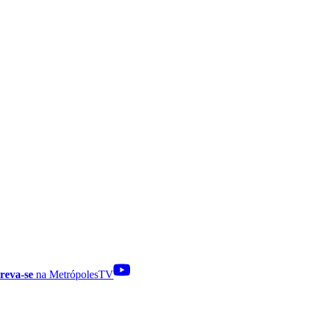
reva-se
na MetrópolesTV