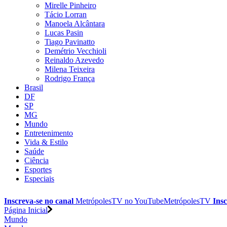
Mirelle Pinheiro
Tácio Lorran
Manoela Alcântara
Lucas Pasin
Tiago Pavinatto
Demétrio Vecchioli
Reinaldo Azevedo
Milena Teixeira
Rodrigo França
Brasil
DF
SP
MG
Mundo
Entretenimento
Vida & Estilo
Saúde
Ciência
Esportes
Especiais
Inscreva-se no canal
MetrópolesTV no
YouTube
MetrópolesTV
Insc
Página Inicial
Mundo