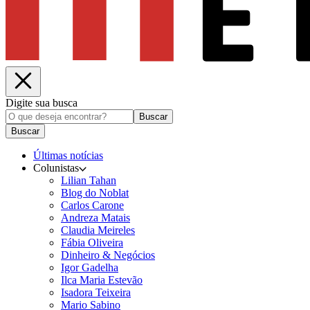
Digite sua busca
Buscar
Buscar
Últimas notícias
Colunistas
Lilian Tahan
Blog do Noblat
Carlos Carone
Andreza Matais
Claudia Meireles
Fábia Oliveira
Dinheiro & Negócios
Igor Gadelha
Ilca Maria Estevão
Isadora Teixeira
Mario Sabino