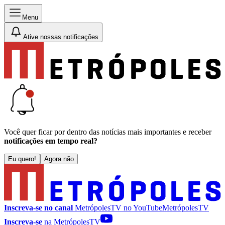
Menu
Ative nossas notificações
Você quer ficar por dentro das notícias mais importantes e receber
notificações em tempo real?
Eu quero!
Agora não
Inscreva-se no canal
MetrópolesTV no
YouTube
MetrópolesTV
Inscreva-se
na MetrópolesTV