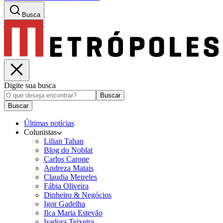
Busca
Digite sua busca
Buscar
Buscar
Últimas notícias
Colunistas
Lilian Tahan
Blog do Noblat
Carlos Carone
Andreza Matais
Claudia Meireles
Fábia Oliveira
Dinheiro & Negócios
Igor Gadelha
Ilca Maria Estevão
Isadora Teixeira