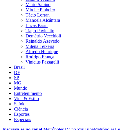
Mario Sabino
Mirelle Pinheiro
Tácio Lorran
Manoela Alcântara
Lucas Pasin
Tiago Pavinatto
Demétrio Vecchioli
Reinaldo Azevedo
Milena Teixeira
Alfredo Henrique
Rodrigo França
Vinícius Passarelli
Brasil
DF
SP
MG
Mundo
Entretenimento
Vida & Estilo
Saúde
Ciência
Esportes
Especiais
Inscreva-se no canal
MetrópolesTV no
YouTube
MetrópolesTV