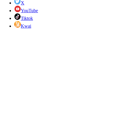
X
YouTube
Tiktok
Kwai