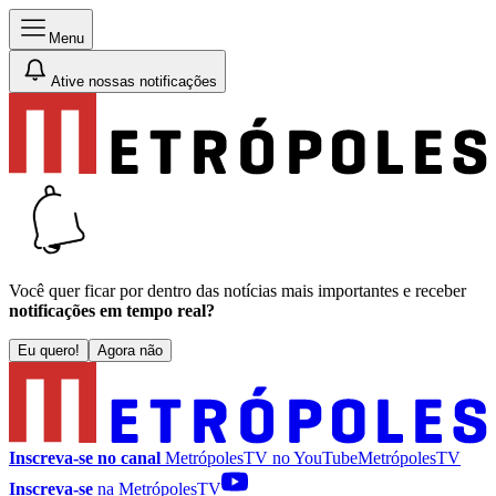
Menu
Ative nossas notificações
Você quer ficar por dentro das notícias mais importantes e receber
notificações em tempo real?
Eu quero!
Agora não
Inscreva-se no canal
MetrópolesTV no
YouTube
MetrópolesTV
Inscreva-se
na MetrópolesTV