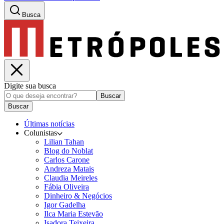
Busca
Digite sua busca
Buscar
Buscar
Últimas notícias
Colunistas
Lilian Tahan
Blog do Noblat
Carlos Carone
Andreza Matais
Claudia Meireles
Fábia Oliveira
Dinheiro & Negócios
Igor Gadelha
Ilca Maria Estevão
Isadora Teixeira